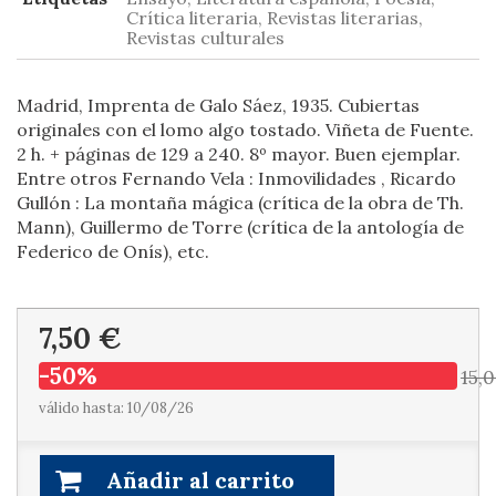
Crítica literaria, Revistas literarias,
Revistas culturales
Madrid, Imprenta de Galo Sáez, 1935. Cubiertas
originales con el lomo algo tostado. Viñeta de Fuente.
2 h. + páginas de 129 a 240. 8º mayor. Buen ejemplar.
Entre otros Fernando Vela : Inmovilidades , Ricardo
Gullón : La montaña mágica (crítica de la obra de Th.
Mann), Guillermo de Torre (crítica de la antología de
Federico de Onís), etc.
7,50 €
-50%
15,
válido hasta: 10/08/26
Añadir al carrito