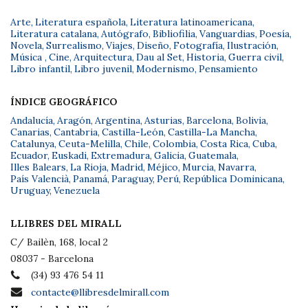
Arte
,
Literatura española
,
Literatura latinoamericana
,
Literatura catalana
,
Autógrafo
,
Bibliofilia
,
Vanguardias
,
Poesía
,
Novela
,
Surrealismo
,
Viajes
,
Diseño
,
Fotografía
,
Ilustración
,
Música
,
Cine
,
Arquitectura
,
Dau al Set
,
Historia
,
Guerra civil
,
Libro infantil
,
Libro juvenil
,
Modernismo
,
Pensamiento
ÍNDICE GEOGRÁFICO
Andalucía
,
Aragón
,
Argentina
,
Asturias
,
Barcelona
,
Bolivia
,
Canarias
,
Cantabria
,
Castilla-León
,
Castilla-La Mancha
,
Catalunya
,
Ceuta-Melilla
,
Chile
,
Colombia
,
Costa Rica
,
Cuba
,
Ecuador
,
Euskadi
,
Extremadura
,
Galicia
,
Guatemala
,
Illes Balears
,
La Rioja
,
Madrid
,
Méjico
,
Murcia
,
Navarra
,
País Valencià
,
Panamá
,
Paraguay
,
Perú
,
República Dominicana
,
Uruguay
,
Venezuela
LLIBRES DEL MIRALL
C/ Bailèn, 168, local 2
08037 - Barcelona
(34) 93 476 54 11
contacte@llibresdelmirall.com