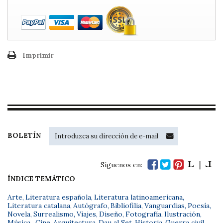
Imprimir
BOLETÍN
Síguenos en:
ÍNDICE TEMÁTICO
Arte
,
Literatura española
,
Literatura latinoamericana
,
Literatura catalana
,
Autógrafo
,
Bibliofilia
,
Vanguardias
,
Poesía
,
Novela
,
Surrealismo
,
Viajes
,
Diseño
,
Fotografía
,
Ilustración
,
Música
,
Cine
,
Arquitectura
,
Dau al Set
,
Historia
,
Guerra civil
,