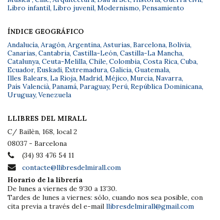
Libro infantil
,
Libro juvenil
,
Modernismo
,
Pensamiento
ÍNDICE GEOGRÁFICO
Andalucía
,
Aragón
,
Argentina
,
Asturias
,
Barcelona
,
Bolivia
,
Canarias
,
Cantabria
,
Castilla-León
,
Castilla-La Mancha
,
Catalunya
,
Ceuta-Melilla
,
Chile
,
Colombia
,
Costa Rica
,
Cuba
,
Ecuador
,
Euskadi
,
Extremadura
,
Galicia
,
Guatemala
,
Illes Balears
,
La Rioja
,
Madrid
,
Méjico
,
Murcia
,
Navarra
,
País Valencià
,
Panamá
,
Paraguay
,
Perú
,
República Dominicana
,
Uruguay
,
Venezuela
LLIBRES DEL MIRALL
C/ Bailèn, 168, local 2
08037 - Barcelona
(34) 93 476 54 11
contacte@llibresdelmirall.com
Horario de la librería
De lunes a viernes de 9’30 a 13’30.
Tardes de lunes a viernes: sólo, cuando nos sea posible, con
cita previa a través del e-mail
llibresdelmirall@gmail.com