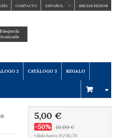
ERÍA
CONTACTO
ESPAÑOL
INICIAR SESIÓN
Búsqueda
Avanzada
ÁLOGO 2
CATÁLOGO 3
REGALO
5,00 €
as
-50%
10,00 €
válido hasta: 10/08/26