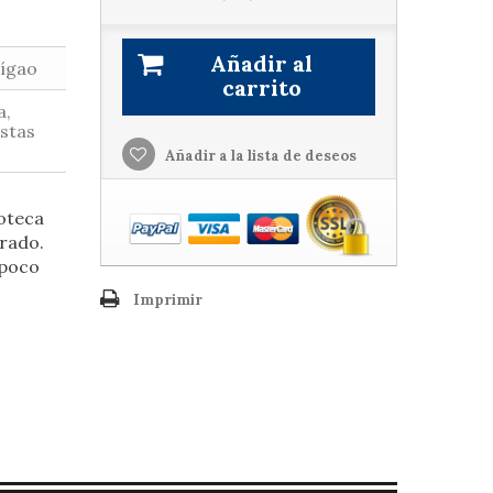
Añadir al
Fígao
carrito
a,
istas
Añadir a la lista de deseos
ioteca
trado.
 poco
Imprimir