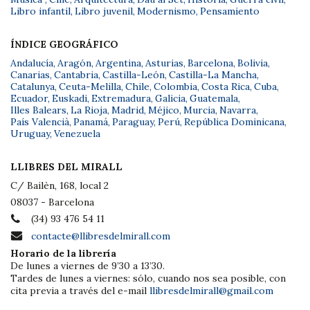
Libro infantil
,
Libro juvenil
,
Modernismo
,
Pensamiento
ÍNDICE GEOGRÁFICO
Andalucía
,
Aragón
,
Argentina
,
Asturias
,
Barcelona
,
Bolivia
,
Canarias
,
Cantabria
,
Castilla-León
,
Castilla-La Mancha
,
Catalunya
,
Ceuta-Melilla
,
Chile
,
Colombia
,
Costa Rica
,
Cuba
,
Ecuador
,
Euskadi
,
Extremadura
,
Galicia
,
Guatemala
,
Illes Balears
,
La Rioja
,
Madrid
,
Méjico
,
Murcia
,
Navarra
,
País Valencià
,
Panamá
,
Paraguay
,
Perú
,
República Dominicana
,
Uruguay
,
Venezuela
LLIBRES DEL MIRALL
C/ Bailèn, 168, local 2
08037 - Barcelona
(34) 93 476 54 11
contacte@llibresdelmirall.com
Horario de la librería
De lunes a viernes de 9’30 a 13’30.
Tardes de lunes a viernes: sólo, cuando nos sea posible, con
cita previa a través del e-mail
llibresdelmirall@gmail.com