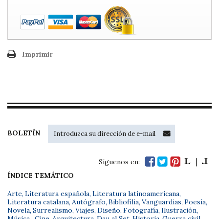
Imprimir
BOLETÍN
Síguenos en:
ÍNDICE TEMÁTICO
Arte
,
Literatura española
,
Literatura latinoamericana
,
Literatura catalana
,
Autógrafo
,
Bibliofilia
,
Vanguardias
,
Poesía
,
Novela
,
Surrealismo
,
Viajes
,
Diseño
,
Fotografía
,
Ilustración
,
Música
,
Cine
,
Arquitectura
,
Dau al Set
,
Historia
,
Guerra civil
,