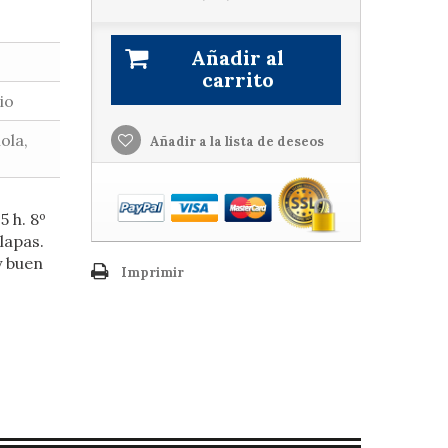
Añadir al
carrito
io
ola,
Añadir a la lista de deseos
5 h. 8º
lapas.
y buen
Imprimir