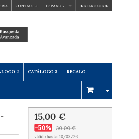
ERÍA
CONTACTO
ESPAÑOL
INICIAR SESIÓN
Búsqueda
Avanzada
ÁLOGO 2
CATÁLOGO 3
REGALO
15,00 €
 -
-50%
30,00 €
válido hasta: 10/08/26