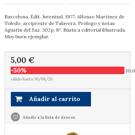
Barcelona, Edit. Juventud, 1977. Alfonso Martínez de
Toledo, arcipreste de Talavera. Prólogo y notas
Agustín del Saz. 302p. 8º. Rústica editorial il·lustrada.
Muy buen ejemplar.
5,00 €
-50%
10,
válido hasta: 16/08/26
Añadir al carrito
Añadir a la lista de deseos