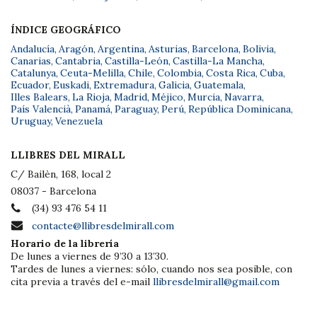
ÍNDICE GEOGRÁFICO
Andalucía
,
Aragón
,
Argentina
,
Asturias
,
Barcelona
,
Bolivia
,
Canarias
,
Cantabria
,
Castilla-León
,
Castilla-La Mancha
,
Catalunya
,
Ceuta-Melilla
,
Chile
,
Colombia
,
Costa Rica
,
Cuba
,
Ecuador
,
Euskadi
,
Extremadura
,
Galicia
,
Guatemala
,
Illes Balears
,
La Rioja
,
Madrid
,
Méjico
,
Murcia
,
Navarra
,
País Valencià
,
Panamá
,
Paraguay
,
Perú
,
República Dominicana
,
Uruguay
,
Venezuela
LLIBRES DEL MIRALL
C/ Bailèn, 168, local 2
08037 - Barcelona
(34) 93 476 54 11
contacte@llibresdelmirall.com
Horario de la librería
De lunes a viernes de 9’30 a 13’30.
Tardes de lunes a viernes: sólo, cuando nos sea posible, con
cita previa a través del e-mail
llibresdelmirall@gmail.com