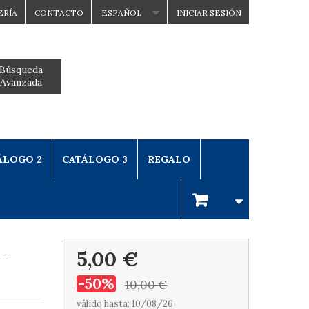
ERÍA
CONTACTO
ESPAÑOL
INICIAR SESIÓN
Búsqueda
Avanzada
ÁLOGO 2
CATÁLOGO 3
REGALO
5,00 €
 -
-50%
10,00 €
válido hasta: 10/08/26