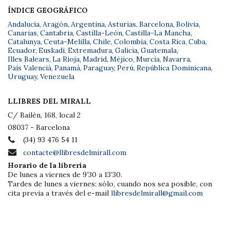
ÍNDICE GEOGRÁFICO
Andalucía
,
Aragón
,
Argentina
,
Asturias
,
Barcelona
,
Bolivia
,
Canarias
,
Cantabria
,
Castilla-León
,
Castilla-La Mancha
,
Catalunya
,
Ceuta-Melilla
,
Chile
,
Colombia
,
Costa Rica
,
Cuba
,
Ecuador
,
Euskadi
,
Extremadura
,
Galicia
,
Guatemala
,
Illes Balears
,
La Rioja
,
Madrid
,
Méjico
,
Murcia
,
Navarra
,
País Valencià
,
Panamá
,
Paraguay
,
Perú
,
República Dominicana
,
Uruguay
,
Venezuela
LLIBRES DEL MIRALL
C/ Bailèn, 168, local 2
08037 - Barcelona
(34) 93 476 54 11
contacte@llibresdelmirall.com
Horario de la librería
De lunes a viernes de 9’30 a 13’30.
Tardes de lunes a viernes: sólo, cuando nos sea posible, con
cita previa a través del e-mail
llibresdelmirall@gmail.com