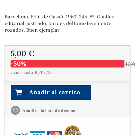
Barcelona, Edit. de Gassó, 1969. 245. 8º. Guaflex
editorial ilustrado, bordes del lomo levemente
rozados. Buen ejemplar.
5,00 €
-50%
10,
válido hasta: 10/08/26
Añadir al carrito
Añadir a la lista de deseos