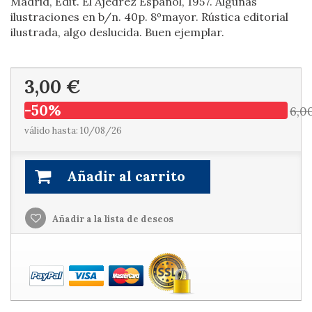
Madrid, Edit. El Ajedrez Español, 1957. Algunas
ilustraciones en b/n. 40p. 8ºmayor. Rústica editorial
ilustrada, algo deslucida. Buen ejemplar.
3,00 €
-50%
6,0
válido hasta: 10/08/26
Añadir al carrito
Añadir a la lista de deseos