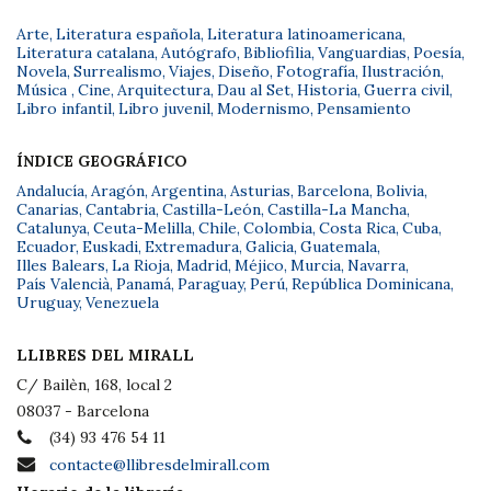
Arte
,
Literatura española
,
Literatura latinoamericana
,
Literatura catalana
,
Autógrafo
,
Bibliofilia
,
Vanguardias
,
Poesía
,
Novela
,
Surrealismo
,
Viajes
,
Diseño
,
Fotografía
,
Ilustración
,
Música
,
Cine
,
Arquitectura
,
Dau al Set
,
Historia
,
Guerra civil
,
Libro infantil
,
Libro juvenil
,
Modernismo
,
Pensamiento
ÍNDICE GEOGRÁFICO
Andalucía
,
Aragón
,
Argentina
,
Asturias
,
Barcelona
,
Bolivia
,
Canarias
,
Cantabria
,
Castilla-León
,
Castilla-La Mancha
,
Catalunya
,
Ceuta-Melilla
,
Chile
,
Colombia
,
Costa Rica
,
Cuba
,
Ecuador
,
Euskadi
,
Extremadura
,
Galicia
,
Guatemala
,
Illes Balears
,
La Rioja
,
Madrid
,
Méjico
,
Murcia
,
Navarra
,
País Valencià
,
Panamá
,
Paraguay
,
Perú
,
República Dominicana
,
Uruguay
,
Venezuela
LLIBRES DEL MIRALL
C/ Bailèn, 168, local 2
08037 - Barcelona
(34) 93 476 54 11
contacte@llibresdelmirall.com