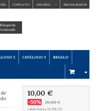
ERÍA
CONTACTO
ESPAÑOL
INICIAR SESIÓN
Búsqueda
Avanzada
ÁLOGO 2
CATÁLOGO 3
REGALO
10,00 €
 de
ado
-50%
20,00 €
válido hasta: 10/08/26