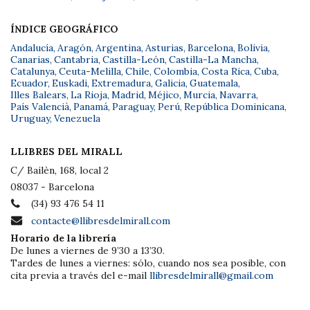
ÍNDICE GEOGRÁFICO
Andalucía
,
Aragón
,
Argentina
,
Asturias
,
Barcelona
,
Bolivia
,
Canarias
,
Cantabria
,
Castilla-León
,
Castilla-La Mancha
,
Catalunya
,
Ceuta-Melilla
,
Chile
,
Colombia
,
Costa Rica
,
Cuba
,
Ecuador
,
Euskadi
,
Extremadura
,
Galicia
,
Guatemala
,
Illes Balears
,
La Rioja
,
Madrid
,
Méjico
,
Murcia
,
Navarra
,
País Valencià
,
Panamá
,
Paraguay
,
Perú
,
República Dominicana
,
Uruguay
,
Venezuela
LLIBRES DEL MIRALL
C/ Bailèn, 168, local 2
08037 - Barcelona
(34) 93 476 54 11
contacte@llibresdelmirall.com
Horario de la librería
De lunes a viernes de 9’30 a 13’30.
Tardes de lunes a viernes: sólo, cuando nos sea posible, con
cita previa a través del e-mail
llibresdelmirall@gmail.com