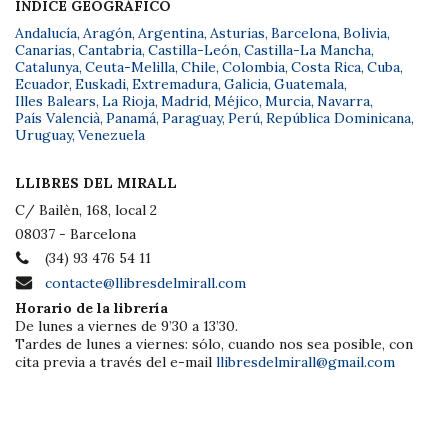
ÍNDICE GEOGRÁFICO
Andalucía
,
Aragón
,
Argentina
,
Asturias
,
Barcelona
,
Bolivia
,
Canarias
,
Cantabria
,
Castilla-León
,
Castilla-La Mancha
,
Catalunya
,
Ceuta-Melilla
,
Chile
,
Colombia
,
Costa Rica
,
Cuba
,
Ecuador
,
Euskadi
,
Extremadura
,
Galicia
,
Guatemala
,
Illes Balears
,
La Rioja
,
Madrid
,
Méjico
,
Murcia
,
Navarra
,
País Valencià
,
Panamá
,
Paraguay
,
Perú
,
República Dominicana
,
Uruguay
,
Venezuela
LLIBRES DEL MIRALL
C/ Bailèn, 168, local 2
08037 - Barcelona
(34) 93 476 54 11
contacte@llibresdelmirall.com
Horario de la librería
De lunes a viernes de 9’30 a 13’30.
Tardes de lunes a viernes: sólo, cuando nos sea posible, con
cita previa a través del e-mail
llibresdelmirall@gmail.com