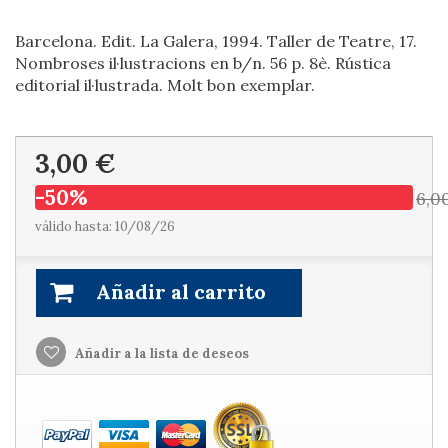
Barcelona. Edit. La Galera, 1994. Taller de Teatre, 17.
Nombroses il·lustracions en b/n. 56 p. 8è. Rústica
editorial il·lustrada. Molt bon exemplar.
3,00 €
-50%
6,0
válido hasta: 10/08/26
Añadir al carrito
Añadir a la lista de deseos