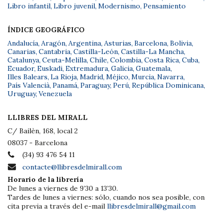
Libro infantil
,
Libro juvenil
,
Modernismo
,
Pensamiento
ÍNDICE GEOGRÁFICO
Andalucía
,
Aragón
,
Argentina
,
Asturias
,
Barcelona
,
Bolivia
,
Canarias
,
Cantabria
,
Castilla-León
,
Castilla-La Mancha
,
Catalunya
,
Ceuta-Melilla
,
Chile
,
Colombia
,
Costa Rica
,
Cuba
,
Ecuador
,
Euskadi
,
Extremadura
,
Galicia
,
Guatemala
,
Illes Balears
,
La Rioja
,
Madrid
,
Méjico
,
Murcia
,
Navarra
,
País Valencià
,
Panamá
,
Paraguay
,
Perú
,
República Dominicana
,
Uruguay
,
Venezuela
LLIBRES DEL MIRALL
C/ Bailèn, 168, local 2
08037 - Barcelona
(34) 93 476 54 11
contacte@llibresdelmirall.com
Horario de la librería
De lunes a viernes de 9’30 a 13’30.
Tardes de lunes a viernes: sólo, cuando nos sea posible, con
cita previa a través del e-mail
llibresdelmirall@gmail.com