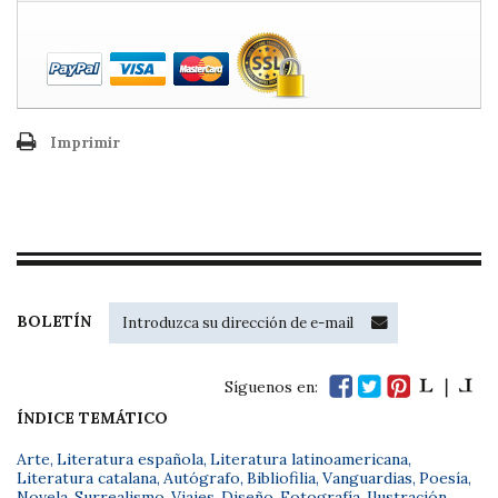
Imprimir
BOLETÍN
Síguenos en:
ÍNDICE TEMÁTICO
Arte
,
Literatura española
,
Literatura latinoamericana
,
Literatura catalana
,
Autógrafo
,
Bibliofilia
,
Vanguardias
,
Poesía
,
Novela
,
Surrealismo
,
Viajes
,
Diseño
,
Fotografía
,
Ilustración
,