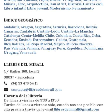
Música
,
Cine
,
Arquitectura
,
Dau al Set
,
Historia
,
Guerra civil
,
Libro infantil
,
Libro juvenil
,
Modernismo
,
Pensamiento
ÍNDICE GEOGRÁFICO
Andalucía
,
Aragón
,
Argentina
,
Asturias
,
Barcelona
,
Bolivia
,
Canarias
,
Cantabria
,
Castilla-León
,
Castilla-La Mancha
,
Catalunya
,
Ceuta-Melilla
,
Chile
,
Colombia
,
Costa Rica
,
Cuba
,
Ecuador
,
Euskadi
,
Extremadura
,
Galicia
,
Guatemala
,
Illes Balears
,
La Rioja
,
Madrid
,
Méjico
,
Murcia
,
Navarra
,
País Valencià
,
Panamá
,
Paraguay
,
Perú
,
República Dominicana
,
Uruguay
,
Venezuela
LLIBRES DEL MIRALL
C/ Bailèn, 168, local 2
08037 - Barcelona
(34) 93 476 54 11
contacte@llibresdelmirall.com
Horario de la librería
De lunes a viernes de 9’30 a 13’30.
Tardes de lunes a viernes: sólo, cuando nos sea posible, con
cita previa a través del e-mail
llibresdelmirall@gmail.com