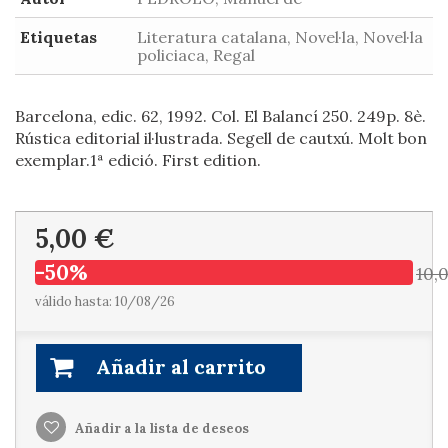
Etiquetas
Literatura catalana, Novel·la, Novel·la
policiaca, Regal
Barcelona, edic. 62, 1992. Col. El Balancí 250. 249p. 8è.
Rústica editorial il·lustrada. Segell de cautxú. Molt bon
exemplar.1ª edició. First edition.
5,00 €
-50%
10,
válido hasta: 10/08/26
Añadir al carrito
Añadir a la lista de deseos