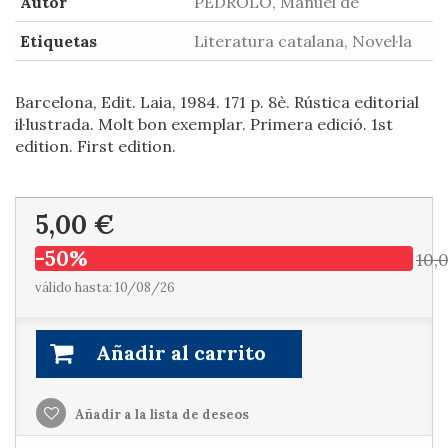
Autor
PEDROLO, Manuel de
Etiquetas
Literatura catalana, Novel·la
Barcelona, Edit. Laia, 1984. 171 p. 8è. Rústica editorial
il·lustrada. Molt bon exemplar. Primera edició. 1st
edition. First edition.
5,00 €
-50%
10,
válido hasta: 10/08/26
Añadir al carrito
Añadir a la lista de deseos