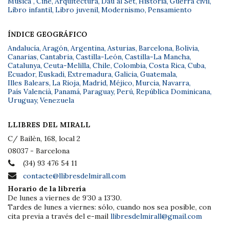
Música
,
Cine
,
Arquitectura
,
Dau al Set
,
Historia
,
Guerra civil
,
Libro infantil
,
Libro juvenil
,
Modernismo
,
Pensamiento
ÍNDICE GEOGRÁFICO
Andalucía
,
Aragón
,
Argentina
,
Asturias
,
Barcelona
,
Bolivia
,
Canarias
,
Cantabria
,
Castilla-León
,
Castilla-La Mancha
,
Catalunya
,
Ceuta-Melilla
,
Chile
,
Colombia
,
Costa Rica
,
Cuba
,
Ecuador
,
Euskadi
,
Extremadura
,
Galicia
,
Guatemala
,
Illes Balears
,
La Rioja
,
Madrid
,
Méjico
,
Murcia
,
Navarra
,
País Valencià
,
Panamá
,
Paraguay
,
Perú
,
República Dominicana
,
Uruguay
,
Venezuela
LLIBRES DEL MIRALL
C/ Bailèn, 168, local 2
08037 - Barcelona
(34) 93 476 54 11
contacte@llibresdelmirall.com
Horario de la librería
De lunes a viernes de 9’30 a 13’30.
Tardes de lunes a viernes: sólo, cuando nos sea posible, con
cita previa a través del e-mail
llibresdelmirall@gmail.com