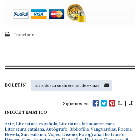
Imprimir
BOLETÍN
Síguenos en:
ÍNDICE TEMÁTICO
Arte
,
Literatura española
,
Literatura latinoamericana
,
Literatura catalana
,
Autógrafo
,
Bibliofilia
,
Vanguardias
,
Poesía
,
Novela
,
Surrealismo
,
Viajes
,
Diseño
,
Fotografía
,
Ilustración
,
Música
,
Cine
,
Arquitectura
,
Dau al Set
,
Historia
,
Guerra civil
,