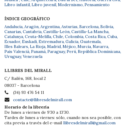
Libro infantil
,
Libro juvenil
,
Modernismo
,
Pensamiento
ÍNDICE GEOGRÁFICO
Andalucía
,
Aragón
,
Argentina
,
Asturias
,
Barcelona
,
Bolivia
,
Canarias
,
Cantabria
,
Castilla-León
,
Castilla-La Mancha
,
Catalunya
,
Ceuta-Melilla
,
Chile
,
Colombia
,
Costa Rica
,
Cuba
,
Ecuador
,
Euskadi
,
Extremadura
,
Galicia
,
Guatemala
,
Illes Balears
,
La Rioja
,
Madrid
,
Méjico
,
Murcia
,
Navarra
,
País Valencià
,
Panamá
,
Paraguay
,
Perú
,
República Dominicana
,
Uruguay
,
Venezuela
LLIBRES DEL MIRALL
C/ Bailèn, 168, local 2
08037 - Barcelona
(34) 93 476 54 11
contacte@llibresdelmirall.com
Horario de la librería
De lunes a viernes de 9’30 a 13’30.
Tardes de lunes a viernes: sólo, cuando nos sea posible, con
cita previa a través del e-mail
llibresdelmirall@gmail.com