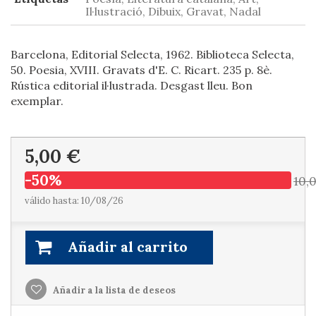
Il·lustració, Dibuix, Gravat, Nadal
Barcelona, Editorial Selecta, 1962. Biblioteca Selecta,
50. Poesia, XVIII. Gravats d'E. C. Ricart. 235 p. 8è.
Rústica editorial il·lustrada. Desgast lleu. Bon
exemplar.
5,00 €
-50%
10,
válido hasta: 10/08/26
Añadir al carrito
Añadir a la lista de deseos