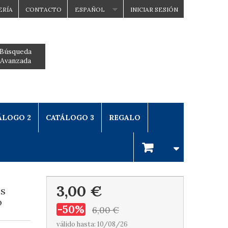
ERÍA
CONTACTO
ESPAÑOL
INICIAR SESIÓN
Búsqueda
Avanzada
ÁLOGO 2
CATÁLOGO 3
REGALO
3,00 €
es
ó
-50%
6,00 €
válido hasta: 10/08/26