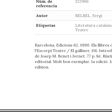
Núm. de
122966
referencia
Autor
BELBEL, Sergi
Etiquetas
Literatura catalana
Teatre
Barcelona, Edicions 62, 1990. Els llibres 
l'Escorpí Teatre / El galliner, 116. Intro
de Josep M. Benet i Jornet. 77 p. 8è. Rúst
editorial. Molt bon exemplar. 1a edició. 1
edition.