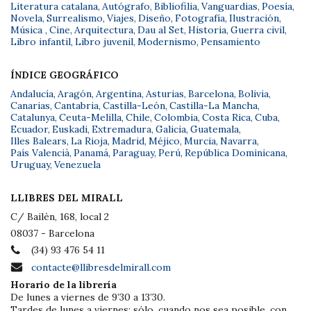
Literatura catalana
,
Autógrafo
,
Bibliofilia
,
Vanguardias
,
Poesía
,
Novela
,
Surrealismo
,
Viajes
,
Diseño
,
Fotografía
,
Ilustración
,
Música
,
Cine
,
Arquitectura
,
Dau al Set
,
Historia
,
Guerra civil
,
Libro infantil
,
Libro juvenil
,
Modernismo
,
Pensamiento
ÍNDICE GEOGRÁFICO
Andalucía
,
Aragón
,
Argentina
,
Asturias
,
Barcelona
,
Bolivia
,
Canarias
,
Cantabria
,
Castilla-León
,
Castilla-La Mancha
,
Catalunya
,
Ceuta-Melilla
,
Chile
,
Colombia
,
Costa Rica
,
Cuba
,
Ecuador
,
Euskadi
,
Extremadura
,
Galicia
,
Guatemala
,
Illes Balears
,
La Rioja
,
Madrid
,
Méjico
,
Murcia
,
Navarra
,
País Valencià
,
Panamá
,
Paraguay
,
Perú
,
República Dominicana
,
Uruguay
,
Venezuela
LLIBRES DEL MIRALL
C/ Bailèn, 168, local 2
08037 - Barcelona
(34) 93 476 54 11
contacte@llibresdelmirall.com
Horario de la librería
De lunes a viernes de 9’30 a 13’30.
Tardes de lunes a viernes: sólo, cuando nos sea posible, con