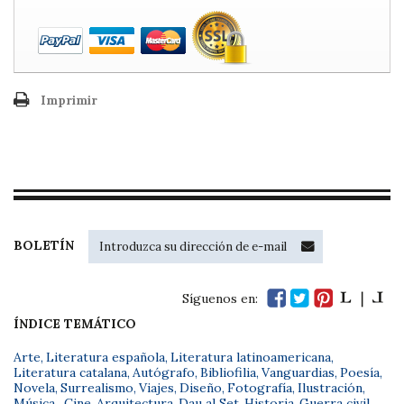
Imprimir
BOLETÍN
Síguenos en:
ÍNDICE TEMÁTICO
Arte
,
Literatura española
,
Literatura latinoamericana
,
Literatura catalana
,
Autógrafo
,
Bibliofilia
,
Vanguardias
,
Poesía
,
Novela
,
Surrealismo
,
Viajes
,
Diseño
,
Fotografía
,
Ilustración
,
Música
,
Cine
,
Arquitectura
,
Dau al Set
,
Historia
,
Guerra civil
,