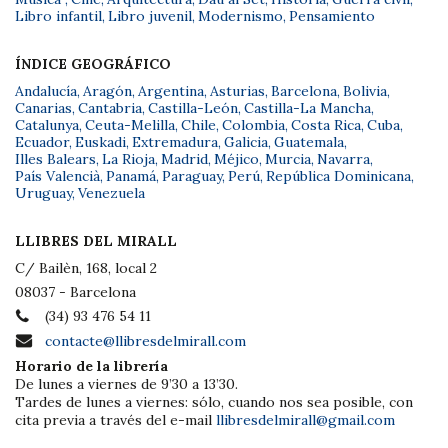
Libro infantil
,
Libro juvenil
,
Modernismo
,
Pensamiento
ÍNDICE GEOGRÁFICO
Andalucía
,
Aragón
,
Argentina
,
Asturias
,
Barcelona
,
Bolivia
,
Canarias
,
Cantabria
,
Castilla-León
,
Castilla-La Mancha
,
Catalunya
,
Ceuta-Melilla
,
Chile
,
Colombia
,
Costa Rica
,
Cuba
,
Ecuador
,
Euskadi
,
Extremadura
,
Galicia
,
Guatemala
,
Illes Balears
,
La Rioja
,
Madrid
,
Méjico
,
Murcia
,
Navarra
,
País Valencià
,
Panamá
,
Paraguay
,
Perú
,
República Dominicana
,
Uruguay
,
Venezuela
LLIBRES DEL MIRALL
C/ Bailèn, 168, local 2
08037 - Barcelona
(34) 93 476 54 11
contacte@llibresdelmirall.com
Horario de la librería
De lunes a viernes de 9’30 a 13’30.
Tardes de lunes a viernes: sólo, cuando nos sea posible, con
cita previa a través del e-mail
llibresdelmirall@gmail.com