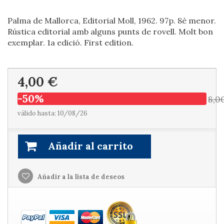
Palma de Mallorca, Editorial Moll, 1962. 97p. 8è menor.
Rústica editorial amb alguns punts de rovell. Molt bon
exemplar. 1a edició. First edition.
4,00 €
-50%
8,0
válido hasta: 10/08/26
Añadir al carrito
Añadir a la lista de deseos