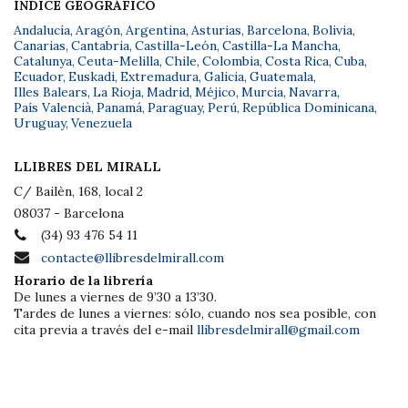
ÍNDICE GEOGRÁFICO
Andalucía
,
Aragón
,
Argentina
,
Asturias
,
Barcelona
,
Bolivia
,
Canarias
,
Cantabria
,
Castilla-León
,
Castilla-La Mancha
,
Catalunya
,
Ceuta-Melilla
,
Chile
,
Colombia
,
Costa Rica
,
Cuba
,
Ecuador
,
Euskadi
,
Extremadura
,
Galicia
,
Guatemala
,
Illes Balears
,
La Rioja
,
Madrid
,
Méjico
,
Murcia
,
Navarra
,
País Valencià
,
Panamá
,
Paraguay
,
Perú
,
República Dominicana
,
Uruguay
,
Venezuela
LLIBRES DEL MIRALL
C/ Bailèn, 168, local 2
08037 - Barcelona
(34) 93 476 54 11
contacte@llibresdelmirall.com
Horario de la librería
De lunes a viernes de 9’30 a 13’30.
Tardes de lunes a viernes: sólo, cuando nos sea posible, con
cita previa a través del e-mail
llibresdelmirall@gmail.com