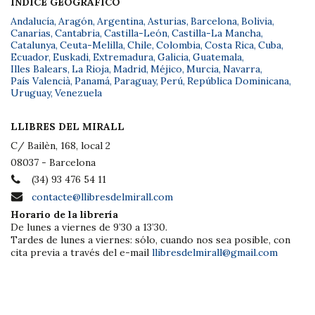
ÍNDICE GEOGRÁFICO
Andalucía
,
Aragón
,
Argentina
,
Asturias
,
Barcelona
,
Bolivia
,
Canarias
,
Cantabria
,
Castilla-León
,
Castilla-La Mancha
,
Catalunya
,
Ceuta-Melilla
,
Chile
,
Colombia
,
Costa Rica
,
Cuba
,
Ecuador
,
Euskadi
,
Extremadura
,
Galicia
,
Guatemala
,
Illes Balears
,
La Rioja
,
Madrid
,
Méjico
,
Murcia
,
Navarra
,
País Valencià
,
Panamá
,
Paraguay
,
Perú
,
República Dominicana
,
Uruguay
,
Venezuela
LLIBRES DEL MIRALL
C/ Bailèn, 168, local 2
08037 - Barcelona
(34) 93 476 54 11
contacte@llibresdelmirall.com
Horario de la librería
De lunes a viernes de 9’30 a 13’30.
Tardes de lunes a viernes: sólo, cuando nos sea posible, con
cita previa a través del e-mail
llibresdelmirall@gmail.com