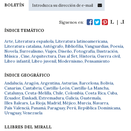
BOLETÍN
Síguenos en:
ÍNDICE TEMÁTICO
Arte
,
Literatura española
,
Literatura latinoamericana
,
Literatura catalana
,
Autógrafo
,
Bibliofilia
,
Vanguardias
,
Poesía
,
Novela
,
Surrealismo
,
Viajes
,
Diseño
,
Fotografía
,
Ilustración
,
Música
,
Cine
,
Arquitectura
,
Dau al Set
,
Historia
,
Guerra civil
,
Libro infantil
,
Libro juvenil
,
Modernismo
,
Pensamiento
ÍNDICE GEOGRÁFICO
Andalucía
,
Aragón
,
Argentina
,
Asturias
,
Barcelona
,
Bolivia
,
Canarias
,
Cantabria
,
Castilla-León
,
Castilla-La Mancha
,
Catalunya
,
Ceuta-Melilla
,
Chile
,
Colombia
,
Costa Rica
,
Cuba
,
Ecuador
,
Euskadi
,
Extremadura
,
Galicia
,
Guatemala
,
Illes Balears
,
La Rioja
,
Madrid
,
Méjico
,
Murcia
,
Navarra
,
País Valencià
,
Panamá
,
Paraguay
,
Perú
,
República Dominicana
,
Uruguay
,
Venezuela
LLIBRES DEL MIRALL