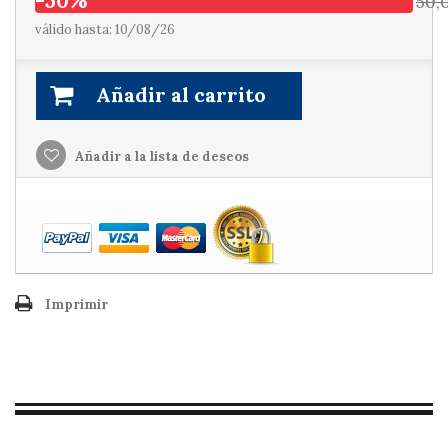
-50%
50,
válido hasta: 10/08/26
Añadir al carrito
Añadir a la lista de deseos
Imprimir