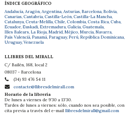
ÍNDICE GEOGRÁFICO
Andalucía
,
Aragón
,
Argentina
,
Asturias
,
Barcelona
,
Bolivia
,
Canarias
,
Cantabria
,
Castilla-León
,
Castilla-La Mancha
,
Catalunya
,
Ceuta-Melilla
,
Chile
,
Colombia
,
Costa Rica
,
Cuba
,
Ecuador
,
Euskadi
,
Extremadura
,
Galicia
,
Guatemala
,
Illes Balears
,
La Rioja
,
Madrid
,
Méjico
,
Murcia
,
Navarra
,
País Valencià
,
Panamá
,
Paraguay
,
Perú
,
República Dominicana
,
Uruguay
,
Venezuela
LLIBRES DEL MIRALL
C/ Bailèn, 168, local 2
08037 - Barcelona
(34) 93 476 54 11
contacte@llibresdelmirall.com
Horario de la librería
De lunes a viernes de 9’30 a 13’30.
Tardes de lunes a viernes: sólo, cuando nos sea posible, con
cita previa a través del e-mail
llibresdelmirall@gmail.com