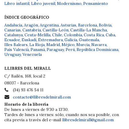
Libro infantil
,
Libro juvenil
,
Modernismo
,
Pensamiento
ÍNDICE GEOGRÁFICO
Andalucía
,
Aragón
,
Argentina
,
Asturias
,
Barcelona
,
Bolivia
,
Canarias
,
Cantabria
,
Castilla-León
,
Castilla-La Mancha
,
Catalunya
,
Ceuta-Melilla
,
Chile
,
Colombia
,
Costa Rica
,
Cuba
,
Ecuador
,
Euskadi
,
Extremadura
,
Galicia
,
Guatemala
,
Illes Balears
,
La Rioja
,
Madrid
,
Méjico
,
Murcia
,
Navarra
,
País Valencià
,
Panamá
,
Paraguay
,
Perú
,
República Dominicana
,
Uruguay
,
Venezuela
LLIBRES DEL MIRALL
C/ Bailèn, 168, local 2
08037 - Barcelona
(34) 93 476 54 11
contacte@llibresdelmirall.com
Horario de la librería
De lunes a viernes de 9’30 a 13’30.
Tardes de lunes a viernes: sólo, cuando nos sea posible, con
cita previa a través del e-mail
llibresdelmirall@gmail.com