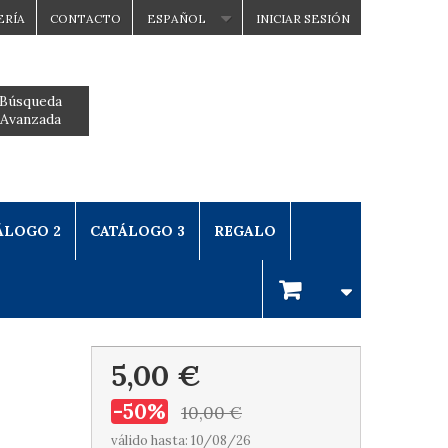
ERÍA
CONTACTO
ESPAÑOL
INICIAR SESIÓN
Búsqueda
Avanzada
ÁLOGO 2
CATÁLOGO 3
REGALO
5,00 €
-50%
10,00 €
válido hasta: 10/08/26