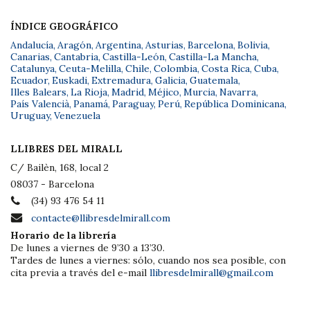
ÍNDICE GEOGRÁFICO
Andalucía
,
Aragón
,
Argentina
,
Asturias
,
Barcelona
,
Bolivia
,
Canarias
,
Cantabria
,
Castilla-León
,
Castilla-La Mancha
,
Catalunya
,
Ceuta-Melilla
,
Chile
,
Colombia
,
Costa Rica
,
Cuba
,
Ecuador
,
Euskadi
,
Extremadura
,
Galicia
,
Guatemala
,
Illes Balears
,
La Rioja
,
Madrid
,
Méjico
,
Murcia
,
Navarra
,
País Valencià
,
Panamá
,
Paraguay
,
Perú
,
República Dominicana
,
Uruguay
,
Venezuela
LLIBRES DEL MIRALL
C/ Bailèn, 168, local 2
08037 - Barcelona
(34) 93 476 54 11
contacte@llibresdelmirall.com
Horario de la librería
De lunes a viernes de 9’30 a 13’30.
Tardes de lunes a viernes: sólo, cuando nos sea posible, con
cita previa a través del e-mail
llibresdelmirall@gmail.com