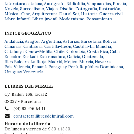
Literatura catalana
,
Autógrafo
,
Bibliofilia
,
Vanguardias
,
Poesía
,
Novela
,
Surrealismo
,
Viajes
,
Diseño
,
Fotografía
,
Ilustración
,
Música
,
Cine
,
Arquitectura
,
Dau al Set
,
Historia
,
Guerra civil
,
Libro infantil
,
Libro juvenil
,
Modernismo
,
Pensamiento
ÍNDICE GEOGRÁFICO
Andalucía
,
Aragón
,
Argentina
,
Asturias
,
Barcelona
,
Bolivia
,
Canarias
,
Cantabria
,
Castilla-León
,
Castilla-La Mancha
,
Catalunya
,
Ceuta-Melilla
,
Chile
,
Colombia
,
Costa Rica
,
Cuba
,
Ecuador
,
Euskadi
,
Extremadura
,
Galicia
,
Guatemala
,
Illes Balears
,
La Rioja
,
Madrid
,
Méjico
,
Murcia
,
Navarra
,
País Valencià
,
Panamá
,
Paraguay
,
Perú
,
República Dominicana
,
Uruguay
,
Venezuela
LLIBRES DEL MIRALL
C/ Bailèn, 168, local 2
08037 - Barcelona
(34) 93 476 54 11
contacte@llibresdelmirall.com
Horario de la librería
De lunes a viernes de 9’30 a 13’30.