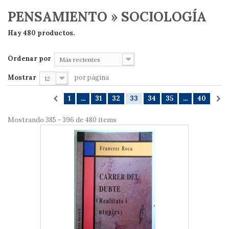
PENSAMIENTO » SOCIOLOGÍA
Hay 480 productos.
Ordenar por
Más recientes
Mostrar
por página
12
1
...
31
32
33
34
35
...
40
Mostrando 385 - 396 de 480 items