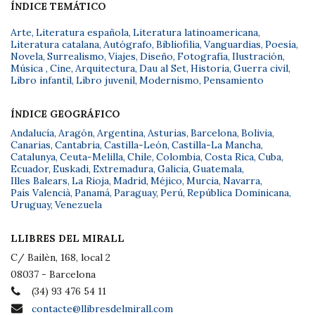
ÍNDICE TEMÁTICO
Arte
,
Literatura española
,
Literatura latinoamericana
,
Literatura catalana
,
Autógrafo
,
Bibliofilia
,
Vanguardias
,
Poesía
,
Novela
,
Surrealismo
,
Viajes
,
Diseño
,
Fotografía
,
Ilustración
,
Música
,
Cine
,
Arquitectura
,
Dau al Set
,
Historia
,
Guerra civil
,
Libro infantil
,
Libro juvenil
,
Modernismo
,
Pensamiento
ÍNDICE GEOGRÁFICO
Andalucía
,
Aragón
,
Argentina
,
Asturias
,
Barcelona
,
Bolivia
,
Canarias
,
Cantabria
,
Castilla-León
,
Castilla-La Mancha
,
Catalunya
,
Ceuta-Melilla
,
Chile
,
Colombia
,
Costa Rica
,
Cuba
,
Ecuador
,
Euskadi
,
Extremadura
,
Galicia
,
Guatemala
,
Illes Balears
,
La Rioja
,
Madrid
,
Méjico
,
Murcia
,
Navarra
,
País Valencià
,
Panamá
,
Paraguay
,
Perú
,
República Dominicana
,
Uruguay
,
Venezuela
LLIBRES DEL MIRALL
C/ Bailèn, 168, local 2
08037 - Barcelona
(34) 93 476 54 11
contacte@llibresdelmirall.com