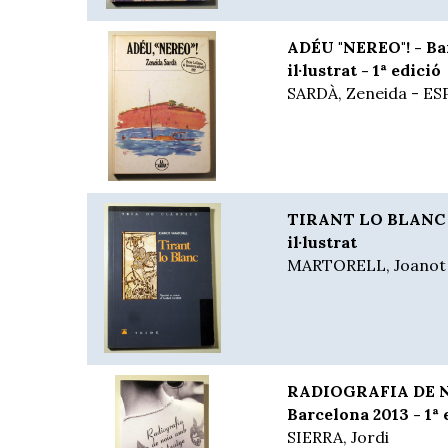
ADÉU "NEREO"! - Ba
il·lustrat - 1ª edició
SARDÀ, Zeneida - ES
TIRANT LO BLANC -
il·lustrat
MARTORELL, Joanot
RADIOGRAFIA DE 
Barcelona 2013 - 1ª 
SIERRA, Jordi