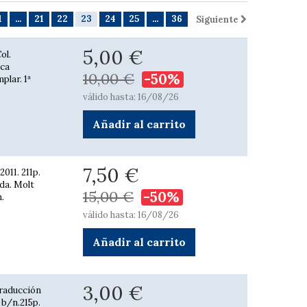
1
...
21
22
23
24
25
...
36
Siguiente
5,00 €
ol.
ica
10,00 €
-50%
plar. 1ª
válido hasta: 16/08/26
Añadir al carrito
7,50 €
011. 211p.
ada. Molt
15,00 €
-50%
n.
válido hasta: 16/08/26
Añadir al carrito
3,00 €
Traducción
 b/n.215p.