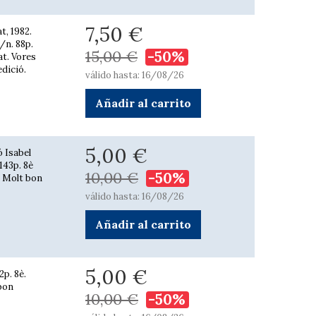
7,50 €
t, 1982.
/n. 88p.
15,00 €
-50%
at. Vores
edició.
válido hasta: 16/08/26
Añadir al carrito
5,00 €
ó Isabel
 143p. 8è
10,00 €
-50%
a. Molt bon
válido hasta: 16/08/26
Añadir al carrito
5,00 €
2p. 8è.
 bon
10,00 €
-50%