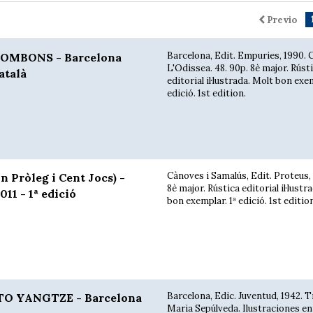
Previo
Barcelona, Edit. Empuries, 1990. C
OMBONS - Barcelona
L'Odissea. 48. 90p. 8è major. Rúst
atalà
editorial il·lustrada. Molt bon exem
edició. 1st edition.
Cànoves i Samalús, Edit. Proteus, 2
 Pròleg i Cent Jocs) -
8è major. Rústica editorial il·lustr
11 - 1ª edició
bon exemplar. 1ª edició. 1st editio
Barcelona, Edic. Juventud, 1942. 
TO YANGTZE - Barcelona
Maria Sepúlveda. Ilustraciones en