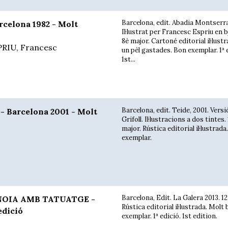
Barcelona, edit. Abadia Montserra
rcelona 1982 - Molt
Il·lustrat per Francesc Espriu en b
8è major. Cartoné editorial il·lustr
PRIU, Francesc
un pèl gastades. Bon exemplar. 1ª 
1st...
Barcelona, edit. Teide, 2001. Versi
 Barcelona 2001 - Molt
Grifoll. Il·lustracions a dos tintes.
major. Rústica editorial il·lustrad
exemplar.
Barcelona, Edit. La Galera 2013. 12
NOIA AMB TATUATGE -
Rústica editorial il·lustrada. Molt
edició
exemplar. 1ª edició. 1st edition.