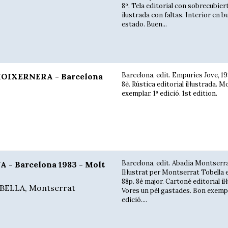
8º. Tela editorial con sobrecubier
ilustrada con faltas. Interior en b
estado. Buen...
Barcelona, edit. Empuries Jove, 19
MOIXERNERA - Barcelona
8è. Rústica editorial il·lustrada. M
exemplar. 1ª edició. 1st edition.
Barcelona, edit. Abadia Montserra
 - Barcelona 1983 - Molt
Il·lustrat per Montserrat Tobella 
88p. 8è major. Cartoné editorial il·
OBELLA, Montserrat
Vores un pèl gastades. Bon exempl
edició....