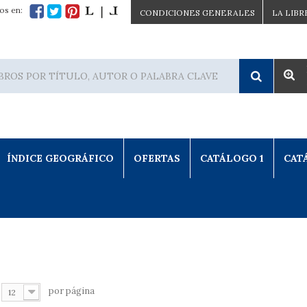
os en:
CONDICIONES GENERALES
LA LIBR
ÍNDICE GEOGRÁFICO
OFERTAS
CATÁLOGO 1
CAT
por página
12