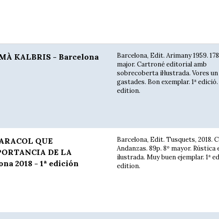
Barcelona, Edit. Arimany 1959. 178
À KALBRIS - Barcelona
major. Cartroné editorial amb
sobrecoberta il·lustrada. Vores un
gastades. Bon exemplar. 1ª edició.
edition.
Barcelona, Edit. Tusquets, 2018. C
CARACOL QUE
Andanzas. 89p. 8º mayor. Rústica e
PORTANCIA DE LA
ilustrada. Muy buen ejemplar. 1ª ed
a 2018 - 1ª edición
edition.