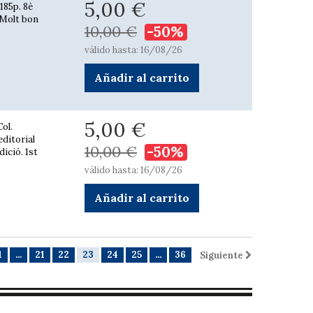
5,00 €
185p. 8è
. Molt bon
10,00 €
-50%
válido hasta: 16/08/26
Añadir al carrito
5,00 €
ol.
editorial
10,00 €
-50%
dició. 1st
válido hasta: 16/08/26
Añadir al carrito
1
...
21
22
23
24
25
...
36
Siguiente