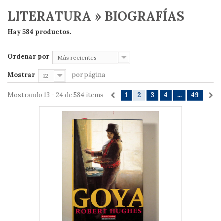
LITERATURA » BIOGRAFÍAS
Hay 584 productos.
Ordenar por
Más recientes
Mostrar
por página
12
Mostrando 13 - 24 de 584 items
1
2
3
4
...
49