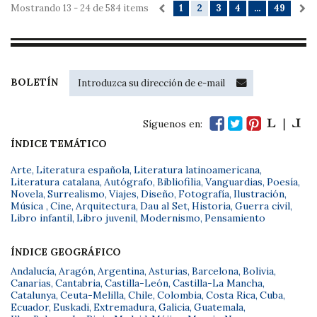
Mostrando 13 - 24 de 584 items
1
2
3
4
...
49
BOLETÍN
Síguenos en:
ÍNDICE TEMÁTICO
Arte
,
Literatura española
,
Literatura latinoamericana
,
Literatura catalana
,
Autógrafo
,
Bibliofilia
,
Vanguardias
,
Poesía
,
Novela
,
Surrealismo
,
Viajes
,
Diseño
,
Fotografía
,
Ilustración
,
Música
,
Cine
,
Arquitectura
,
Dau al Set
,
Historia
,
Guerra civil
,
Libro infantil
,
Libro juvenil
,
Modernismo
,
Pensamiento
ÍNDICE GEOGRÁFICO
Andalucía
,
Aragón
,
Argentina
,
Asturias
,
Barcelona
,
Bolivia
,
Canarias
,
Cantabria
,
Castilla-León
,
Castilla-La Mancha
,
Catalunya
,
Ceuta-Melilla
,
Chile
,
Colombia
,
Costa Rica
,
Cuba
,
Ecuador
,
Euskadi
,
Extremadura
,
Galicia
,
Guatemala
,