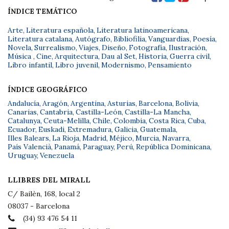
ÍNDICE TEMÁTICO
Arte
,
Literatura española
,
Literatura latinoamericana
,
Literatura catalana
,
Autógrafo
,
Bibliofilia
,
Vanguardias
,
Poesía
,
Novela
,
Surrealismo
,
Viajes
,
Diseño
,
Fotografía
,
Ilustración
,
Música
,
Cine
,
Arquitectura
,
Dau al Set
,
Historia
,
Guerra civil
,
Libro infantil
,
Libro juvenil
,
Modernismo
,
Pensamiento
ÍNDICE GEOGRÁFICO
Andalucía
,
Aragón
,
Argentina
,
Asturias
,
Barcelona
,
Bolivia
,
Canarias
,
Cantabria
,
Castilla-León
,
Castilla-La Mancha
,
Catalunya
,
Ceuta-Melilla
,
Chile
,
Colombia
,
Costa Rica
,
Cuba
,
Ecuador
,
Euskadi
,
Extremadura
,
Galicia
,
Guatemala
,
Illes Balears
,
La Rioja
,
Madrid
,
Méjico
,
Murcia
,
Navarra
,
País Valencià
,
Panamá
,
Paraguay
,
Perú
,
República Dominicana
,
Uruguay
,
Venezuela
LLIBRES DEL MIRALL
C/ Bailèn, 168, local 2
08037 - Barcelona
(34) 93 476 54 11