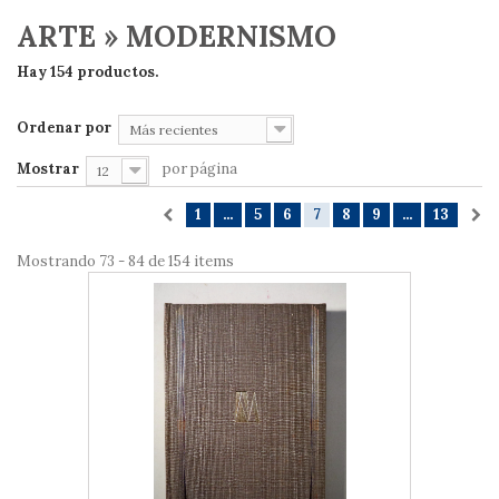
ARTE » MODERNISMO
Hay 154 productos.
Ordenar por
Más recientes
Mostrar
por página
12
1
...
5
6
7
8
9
...
13
Mostrando 73 - 84 de 154 items