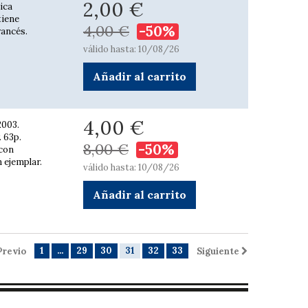
2,00 €
tica
tiene
4,00 €
-50%
rancés.
válido hasta: 10/08/26
Añadir al carrito
4,00 €
2003.
 63p.
8,00 €
-50%
 con
 ejemplar.
válido hasta: 10/08/26
Añadir al carrito
1
...
29
30
31
32
33
Previo
Siguiente