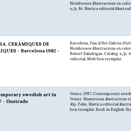
Nombroses il·lustracions en color
s/p. 8è. Rústica editorial il·lustrad
Barcelona, Dau al Set Galeria d'Art
RRA. CERÀMIQUES DE
Nombroses il·lustracions en color
QUES - Barcelona 1982 -
Robert Saladrigas. Catàleg. s/p. 4
editorial. Molt bon exemplar.
Venice, 1997. Contemporary swedi
mporary swedish art in
Venice. Numerosas ilustracions en
 - Ilustrado
41p. Folio. Rústica editorial ilustr
bon exemplar. Book in English. Ste