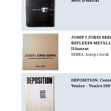
Molt il·lustrat
JOSEP I JORDI SE
REFLEXES METÀL·LI
Il·lustrat
SERRA, Josep i Jordi
DEPOSITION. Conte
Venice - Venice 1997