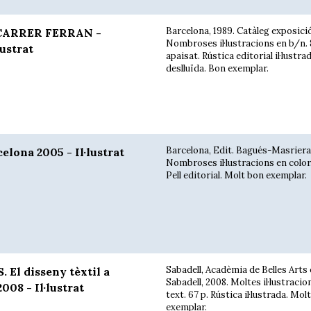
Barcelona, 1989. Catàleg exposició
CARRER FERRAN -
Nombroses il·lustracions en b/n. 
lustrat
apaisat. Rústica editorial il·lustrad
deslluïda. Bon exemplar.
Barcelona, Edit. Bagués-Masriera
lona 2005 - Il·lustrat
Nombroses il·lustracions en color.
Pell editorial. Molt bon exemplar.
Sabadell, Acadèmia de Belles Arts
 El disseny tèxtil a
Sabadell, 2008. Moltes il·lustracio
008 - Il·lustrat
text. 67 p. Rústica il·lustrada. Mol
exemplar.