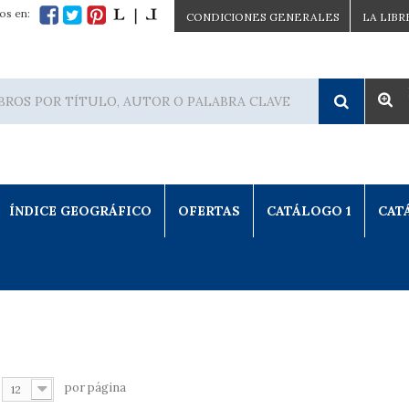
os en:
CONDICIONES GENERALES
LA LIBR
ÍNDICE GEOGRÁFICO
OFERTAS
CATÁLOGO 1
CAT
por página
12