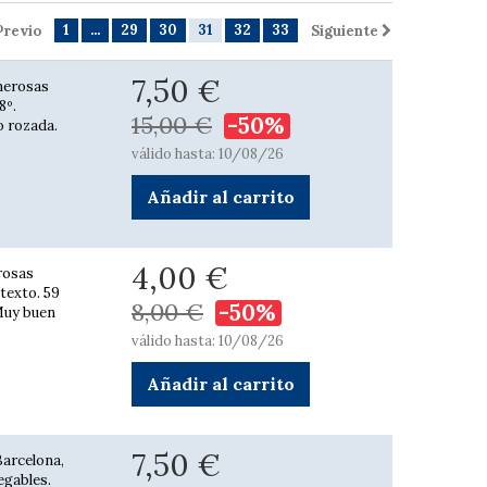
1
...
29
30
31
32
33
Previo
Siguiente
7,50 €
merosas
8º.
15,00 €
-50%
o rozada.
válido hasta: 10/08/26
Añadir al carrito
4,00 €
rosas
 texto. 59
8,00 €
-50%
 Muy buen
válido hasta: 10/08/26
Añadir al carrito
7,50 €
Barcelona,
egables.