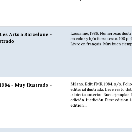
Lausanne, 1986. Numerosas ilust
Les Arts a Barcelone -
en color y b/n fuera texto. 100 p. 
strado
Livre en français. Muy buen ejemp
Milano. Edit.FMR, 1984. s/p. Folio
1984 - Muy ilustrado -
editorial ilustrada. Leve resto do
cubierta anterior. Buen ejemplar.
edición. 1ª edición. First edition. 1
edition....