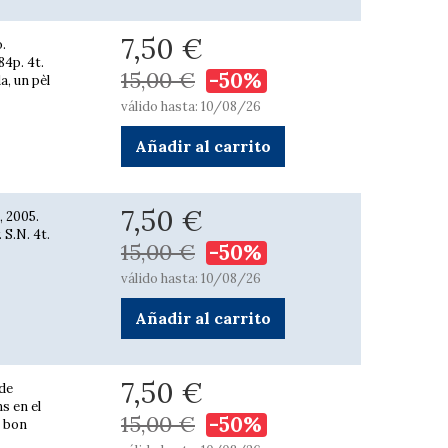
7,50 €
.
84p. 4t.
15,00 €
-50%
a, un pèl
válido hasta: 10/08/26
Añadir al carrito
7,50 €
, 2005.
 S.N. 4t.
15,00 €
-50%
válido hasta: 10/08/26
Añadir al carrito
7,50 €
 de
ns en el
15,00 €
-50%
t bon