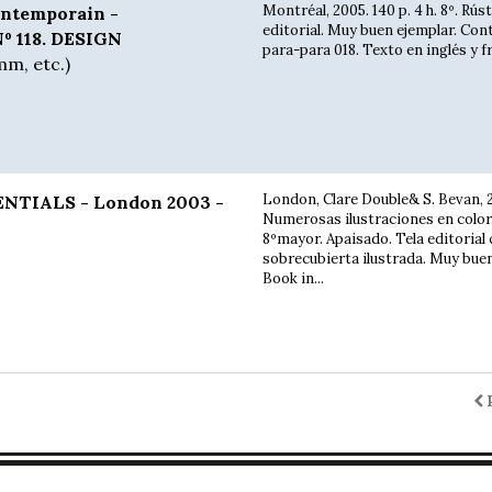
Montréal, 2005. 140 p. 4 h. 8º. Rús
ntemporain -
editorial. Muy buen ejemplar. Con
Nº 118. DESIGN
para-para 018. Texto en inglés y f
mm, etc.)
London, Clare Double& S. Bevan, 
NTIALS - London 2003 -
Numerosas ilustraciones en color.
8ºmayor. Apaisado. Tela editorial
sobrecubierta ilustrada. Muy buen
Book in...