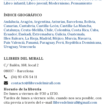
Libro infantil
,
Libro juvenil
,
Modernismo
,
Pensamiento
ÍNDICE GEOGRÁFICO
Andalucía
,
Aragón
,
Argentina
,
Asturias
,
Barcelona
,
Bolivia
,
Canarias
,
Cantabria
,
Castilla-León
,
Castilla-La Mancha
,
Catalunya
,
Ceuta-Melilla
,
Chile
,
Colombia
,
Costa Rica
,
Cuba
,
Ecuador
,
Euskadi
,
Extremadura
,
Galicia
,
Guatemala
,
Illes Balears
,
La Rioja
,
Madrid
,
Méjico
,
Murcia
,
Navarra
,
País Valencià
,
Panamá
,
Paraguay
,
Perú
,
República Dominicana
,
Uruguay
,
Venezuela
LLIBRES DEL MIRALL
C/ Bailèn, 168, local 2
08037 - Barcelona
(34) 93 476 54 11
contacte@llibresdelmirall.com
Horario de la librería
De lunes a viernes de 9’30 a 13’30.
Tardes de lunes a viernes: sólo, cuando nos sea posible, con
cita previa a través del e-mail
llibresdelmirall@gmail.com