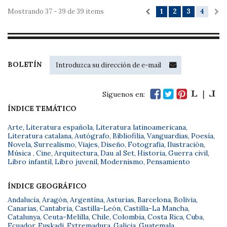
Mostrando 37 - 39 de 39 items
1
2
3
4
BOLETÍN
Síguenos en:
ÍNDICE TEMÁTICO
Arte
,
Literatura española
,
Literatura latinoamericana
,
Literatura catalana
,
Autógrafo
,
Bibliofilia
,
Vanguardias
,
Poesía
,
Novela
,
Surrealismo
,
Viajes
,
Diseño
,
Fotografía
,
Ilustración
,
Música
,
Cine
,
Arquitectura
,
Dau al Set
,
Historia
,
Guerra civil
,
Libro infantil
,
Libro juvenil
,
Modernismo
,
Pensamiento
ÍNDICE GEOGRÁFICO
Andalucía
,
Aragón
,
Argentina
,
Asturias
,
Barcelona
,
Bolivia
,
Canarias
,
Cantabria
,
Castilla-León
,
Castilla-La Mancha
,
Catalunya
,
Ceuta-Melilla
,
Chile
,
Colombia
,
Costa Rica
,
Cuba
,
Ecuador
,
Euskadi
,
Extremadura
,
Galicia
,
Guatemala
,