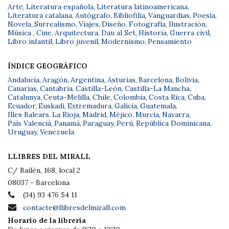
Arte
,
Literatura española
,
Literatura latinoamericana
,
Literatura catalana
,
Autógrafo
,
Bibliofilia
,
Vanguardias
,
Poesía
,
Novela
,
Surrealismo
,
Viajes
,
Diseño
,
Fotografía
,
Ilustración
,
Música
,
Cine
,
Arquitectura
,
Dau al Set
,
Historia
,
Guerra civil
,
Libro infantil
,
Libro juvenil
,
Modernismo
,
Pensamiento
ÍNDICE GEOGRÁFICO
Andalucía
,
Aragón
,
Argentina
,
Asturias
,
Barcelona
,
Bolivia
,
Canarias
,
Cantabria
,
Castilla-León
,
Castilla-La Mancha
,
Catalunya
,
Ceuta-Melilla
,
Chile
,
Colombia
,
Costa Rica
,
Cuba
,
Ecuador
,
Euskadi
,
Extremadura
,
Galicia
,
Guatemala
,
Illes Balears
,
La Rioja
,
Madrid
,
Méjico
,
Murcia
,
Navarra
,
País Valencià
,
Panamá
,
Paraguay
,
Perú
,
República Dominicana
,
Uruguay
,
Venezuela
LLIBRES DEL MIRALL
C/ Bailèn, 168, local 2
08037 - Barcelona
(34) 93 476 54 11
contacte@llibresdelmirall.com
Horario de la librería