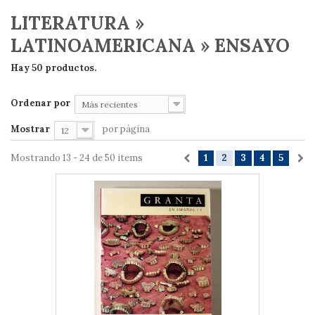
LITERATURA »
LATINOAMERICANA » ENSAYO
Hay 50 productos.
Ordenar por
Más recientes
Mostrar
por página
12
Mostrando 13 - 24 de 50 items
1
2
3
4
5