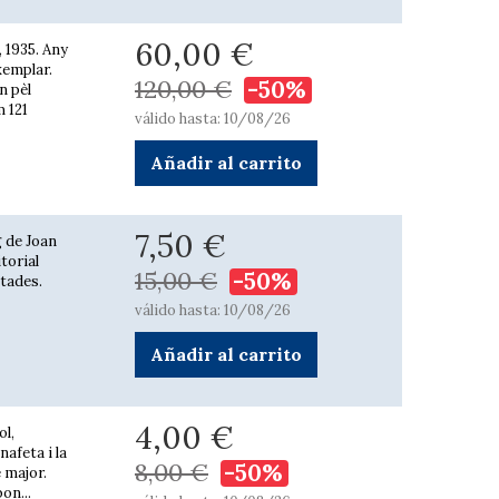
60,00 €
, 1935. Any
exemplar.
120,00 €
-50%
n pèl
m 121
válido hasta: 10/08/26
Añadir al carrito
7,50 €
g de Joan
itorial
15,00 €
-50%
stades.
válido hasta: 10/08/26
Añadir al carrito
4,00 €
ol,
nafeta i la
8,00 €
-50%
è major.
on...