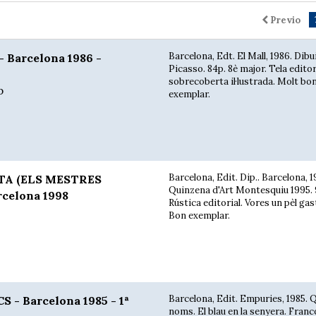
Previo
Barcelona, Edt. El Mall, 1986. Dib
 Barcelona 1986 -
Picasso. 84p. 8è major. Tela edito
sobrecoberta il·lustrada. Molt bo
p
exemplar.
Barcelona, Edit. Dip.. Barcelona, 1
TA (ELS MESTRES
Quinzena d'Art Montesquiu 1995. 9
celona 1998
Rústica editorial. Vores un pèl ga
Bon exemplar.
Barcelona, Edit. Empuries, 1985. 
- Barcelona 1985 - 1ª
noms. El blau en la senyera. Franc