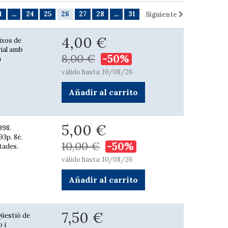
1
...
24
25
26
27
28
...
31
Siguiente
4,00 €
uixos de
rial amb
8,00 €
-50%
n
válido hasta: 10/08/26
Añadir al carrito
5,00 €
998.
3p. 8è.
10,00 €
-50%
stades.
válido hasta: 10/08/26
Añadir al carrito
7,50 €
Qüestió de
o i