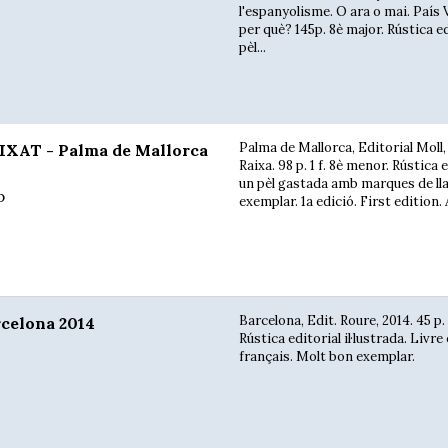
l'espanyolisme. O ara o mai. País 
per què? 145p. 8è major. Rústica ed
pèl...
Palma de Mallorca, Editorial Moll,
AT - Palma de Mallorca
Raixa. 98 p. 1 f. 8è menor. Rústica 
un pèl gastada amb marques de ll
p
exemplar. 1a edició. First edition. 
Barcelona, Edit. Roure, 2014. 45 p
celona 2014
Rústica editorial il·lustrada. Livre
français. Molt bon exemplar.