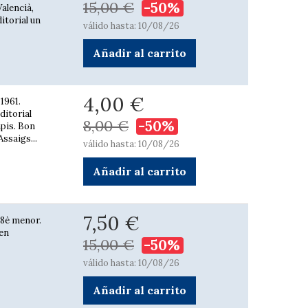
15,00 €
-50%
Valencià,
itorial un
válido hasta: 10/08/26
Añadir al carrito
4,00 €
 1961.
editorial
8,00 €
-50%
apis. Bon
Assaigs...
válido hasta: 10/08/26
Añadir al carrito
7,50 €
. 8è menor.
 en
15,00 €
-50%
válido hasta: 10/08/26
Añadir al carrito