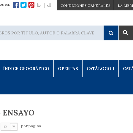
os en:
CONDICIONES GENERALES
LA LIBR
ÍNDICE GEOGRÁFICO
OFERTAS
CATÁLOGO 1
CAT
» ENSAYO
por página
12