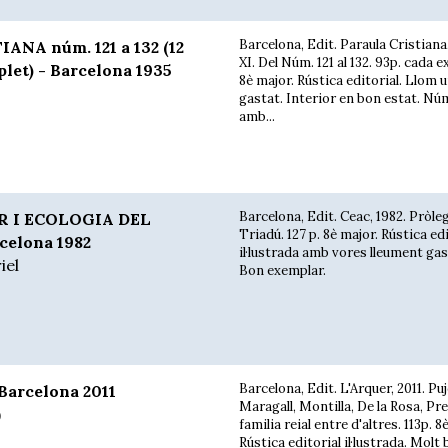
Barcelona, Edit. Paraula Cristiana
NA núm. 121 a 132 (12
XI. Del Núm. 121 al 132. 93p. cada 
let) - Barcelona 1935
8è major. Rústica editorial. Llom u
gastat. Interior en bon estat. Nú
amb...
Barcelona, Edit. Ceac, 1982. Pròle
 I ECOLOGIA DEL
Triadú. 127 p. 8è major. Rústica ed
elona 1982
il·lustrada amb vores lleument ga
iel
Bon exemplar.
Barcelona, Edit. L'Arquer, 2011. Puj
arcelona 2011
Maragall, Montilla, De la Rosa, Pre
)
familia reial entre d'altres. 113p. 8
Rústica editorial il·lustrada. Molt b