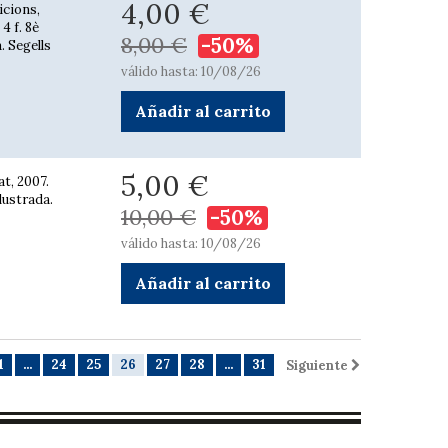
4,00 €
icions,
 4 f. 8è
8,00 €
-50%
. Segells
válido hasta: 10/08/26
Añadir al carrito
5,00 €
t, 2007.
·lustrada.
10,00 €
-50%
válido hasta: 10/08/26
Añadir al carrito
1
...
24
25
26
27
28
...
31
Siguiente