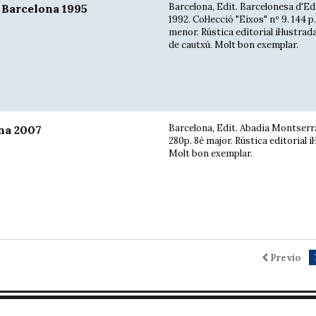
Barcelona, Edit. Barcelonesa d'Ed
 Barcelona 1995
1992. Col·lecció "Eixos" nº 9. 144 p.
menor. Rústica editorial il·lustrada
de cautxú. Molt bon exemplar.
Barcelona, Edit. Abadia Montserra
na 2007
280p. 8è major. Rústica editorial il
Molt bon exemplar.
Previo