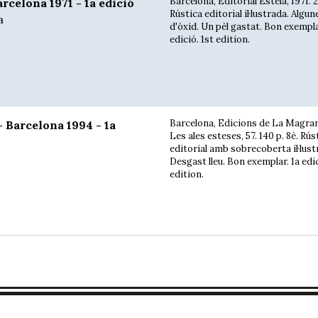
Barcelona, Editorial Estela, 1971. 2
celona 1971 - 1a edició
Rústica editorial il·lustrada. Algu
a
d'òxid. Un pèl gastat. Bon exempla
edició. 1st edition.
Barcelona, Edicions de La Magran
 Barcelona 1994 - 1a
Les ales esteses, 57. 140 p. 8è. Rús
editorial amb sobrecoberta il·lust
Desgast lleu. Bon exemplar. 1a edic
edition.