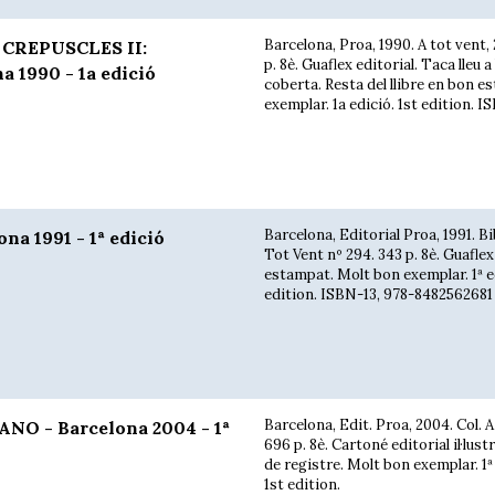
Barcelona, Proa, 1990. A tot vent,
 CREPUSCLES II:
p. 8è. Guaflex editorial. Taca lleu a 
 1990 - 1a edició
coberta. Resta del llibre en bon e
exemplar. 1a edició. 1st edition. IS
Barcelona, Editorial Proa, 1991. Bi
a 1991 - 1ª edició
Tot Vent nº 294. 343 p. 8è. Guaflex
estampat. Molt bon exemplar. 1ª ed
edition. ISBN-13, 978-8482562681
Barcelona, Edit. Proa, 2004. Col. A
NO - Barcelona 2004 - 1ª
696 p. 8è. Cartoné editorial il·lust
de registre. Molt bon exemplar. 1ª
1st edition.