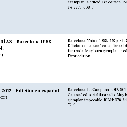
exemplar. 1a edició. 1st edition. I
84-7739-068-8
Barcelona, Tàber, 1968. 228 p. 3 h.
ÍAS - Barcelona 1968 -
Edición en cartoné con sobrecubi
l.
ilustrada. Muy buen ejemplar. 1ª ed
n)
First edition.
Barcelona, La Campana, 2012. 601 p
2012 - Edición en español
Cartoné editorial ilustrado. Muy 
ert
ejemplar, impecable. ISBN: 978-8
72-9