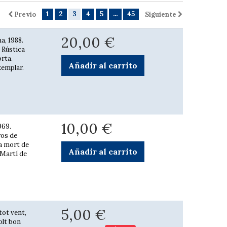
1
2
3
4
5
...
45
Previo
Siguiente
20,00 €
a, 1988.
. Rústica
brta.
Añadir al carrito
xemplar.
10,00 €
969.
ros de
la mort de
Añadir al carrito
 Martí de
5,00 €
tot vent,
Molt bon