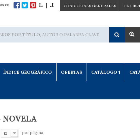
os en:
CONDICIONES GENERALES
LA LIBR
ÍNDICE GEOGRÁFICO
OFERTAS
CATÁLOGO 1
CAT
» NOVELA
por página
12