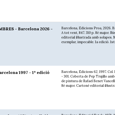
Barcelona, Edicions Proa, 2026. B
BRES - Barcelona 2026 -
A tot vent, 847. 310 p. 8è major. Rú
editorial il·lustrada amb solapes.
exemplar, impecable. 1a edició. 1st 
Barcelona, Edicions 62, 1997. Col. 
celona 1997 - 1ª edició
- 301. Coberta de Pep Trujillo am
de pintura de Rafael Benet Vancells
8è major. Cartoné editorial il·lustrat