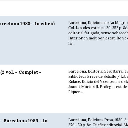
Barcelona, Edicions de La Magran
celona 1988 - 1a edició
Col. Les ales esteses, 29. 352 p. 8è
editorial fatigada, sense sobreco
Interior en molt bon estat. Bon e
1a...
Barcelona, Editorial Seix Barral, 1
 vol. - Complet -
Biblioteca Breve de Bolsillo / Lib
Enlace. Edició del V centenari de 
Joanot Martorell. Pròleg i text de
Riquer....
Barcelona, Edicions Proa, 1989. A 
Barcelona 1989 - 1a
276. 150 p. 8è. Guaflex editorial. 