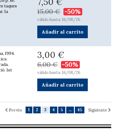
7,50 €
26 p. 8è.
nes taques
15,00 €
-50%
r. 1a
válido hasta: 16/08/26
Añadir al carrito
3,00 €
a, 1994.
tica
6,00 €
-50%
rada.
ió. 1st
válido hasta: 16/08/26
Añadir al carrito
1
2
3
4
5
...
45
Previo
Siguiente