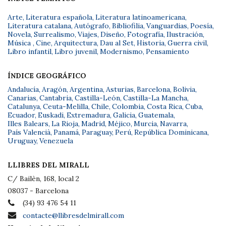
Arte
,
Literatura española
,
Literatura latinoamericana
,
Literatura catalana
,
Autógrafo
,
Bibliofilia
,
Vanguardias
,
Poesía
,
Novela
,
Surrealismo
,
Viajes
,
Diseño
,
Fotografía
,
Ilustración
,
Música
,
Cine
,
Arquitectura
,
Dau al Set
,
Historia
,
Guerra civil
,
Libro infantil
,
Libro juvenil
,
Modernismo
,
Pensamiento
ÍNDICE GEOGRÁFICO
Andalucía
,
Aragón
,
Argentina
,
Asturias
,
Barcelona
,
Bolivia
,
Canarias
,
Cantabria
,
Castilla-León
,
Castilla-La Mancha
,
Catalunya
,
Ceuta-Melilla
,
Chile
,
Colombia
,
Costa Rica
,
Cuba
,
Ecuador
,
Euskadi
,
Extremadura
,
Galicia
,
Guatemala
,
Illes Balears
,
La Rioja
,
Madrid
,
Méjico
,
Murcia
,
Navarra
,
País Valencià
,
Panamá
,
Paraguay
,
Perú
,
República Dominicana
,
Uruguay
,
Venezuela
LLIBRES DEL MIRALL
C/ Bailèn, 168, local 2
08037 - Barcelona
(34) 93 476 54 11
contacte@llibresdelmirall.com