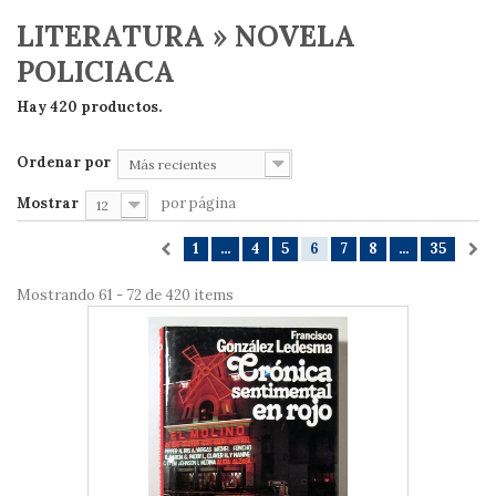
LITERATURA » NOVELA
POLICIACA
Hay 420 productos.
Ordenar por
Más recientes
Mostrar
por página
12
1
...
4
5
6
7
8
...
35
Mostrando 61 - 72 de 420 items