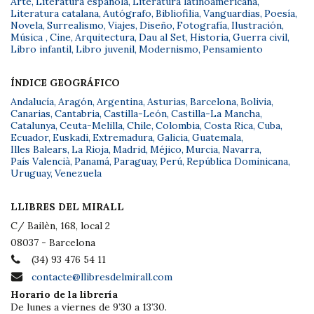
Arte
,
Literatura española
,
Literatura latinoamericana
,
Literatura catalana
,
Autógrafo
,
Bibliofilia
,
Vanguardias
,
Poesía
,
Novela
,
Surrealismo
,
Viajes
,
Diseño
,
Fotografía
,
Ilustración
,
Música
,
Cine
,
Arquitectura
,
Dau al Set
,
Historia
,
Guerra civil
,
Libro infantil
,
Libro juvenil
,
Modernismo
,
Pensamiento
ÍNDICE GEOGRÁFICO
Andalucía
,
Aragón
,
Argentina
,
Asturias
,
Barcelona
,
Bolivia
,
Canarias
,
Cantabria
,
Castilla-León
,
Castilla-La Mancha
,
Catalunya
,
Ceuta-Melilla
,
Chile
,
Colombia
,
Costa Rica
,
Cuba
,
Ecuador
,
Euskadi
,
Extremadura
,
Galicia
,
Guatemala
,
Illes Balears
,
La Rioja
,
Madrid
,
Méjico
,
Murcia
,
Navarra
,
País Valencià
,
Panamá
,
Paraguay
,
Perú
,
República Dominicana
,
Uruguay
,
Venezuela
LLIBRES DEL MIRALL
C/ Bailèn, 168, local 2
08037 - Barcelona
(34) 93 476 54 11
contacte@llibresdelmirall.com
Horario de la librería
De lunes a viernes de 9’30 a 13’30.