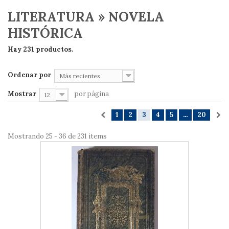
LITERATURA » NOVELA
HISTÓRICA
Hay 231 productos.
Ordenar por
Más recientes
Mostrar
por página
12
1
2
3
4
5
...
20
Mostrando 25 - 36 de 231 items