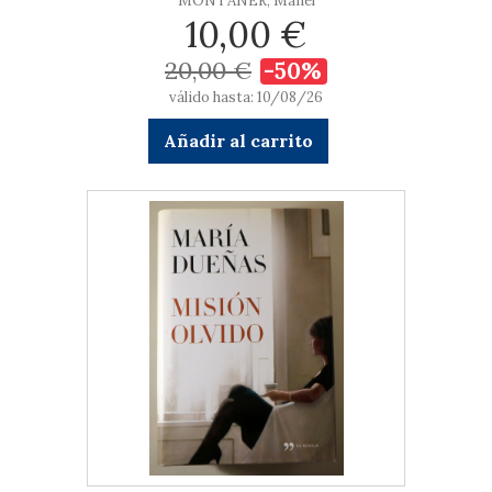
MONTANER, Manel
10,00 €
20,00 €
-50%
válido hasta: 10/08/26
Añadir al carrito