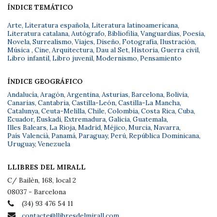
ÍNDICE TEMÁTICO
Arte
,
Literatura española
,
Literatura latinoamericana
,
Literatura catalana
,
Autógrafo
,
Bibliofilia
,
Vanguardias
,
Poesía
,
Novela
,
Surrealismo
,
Viajes
,
Diseño
,
Fotografía
,
Ilustración
,
Música
,
Cine
,
Arquitectura
,
Dau al Set
,
Historia
,
Guerra civil
,
Libro infantil
,
Libro juvenil
,
Modernismo
,
Pensamiento
ÍNDICE GEOGRÁFICO
Andalucía
,
Aragón
,
Argentina
,
Asturias
,
Barcelona
,
Bolivia
,
Canarias
,
Cantabria
,
Castilla-León
,
Castilla-La Mancha
,
Catalunya
,
Ceuta-Melilla
,
Chile
,
Colombia
,
Costa Rica
,
Cuba
,
Ecuador
,
Euskadi
,
Extremadura
,
Galicia
,
Guatemala
,
Illes Balears
,
La Rioja
,
Madrid
,
Méjico
,
Murcia
,
Navarra
,
País Valencià
,
Panamá
,
Paraguay
,
Perú
,
República Dominicana
,
Uruguay
,
Venezuela
LLIBRES DEL MIRALL
C/ Bailèn, 168, local 2
08037 - Barcelona
(34) 93 476 54 11
contacte@llibresdelmirall.com