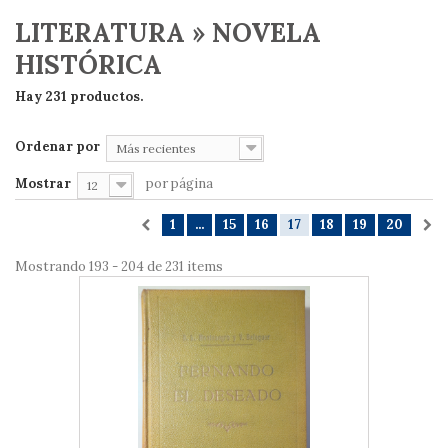
LITERATURA » NOVELA
HISTÓRICA
Hay 231 productos.
Ordenar por
Más recientes
Mostrar
por página
12
1
...
15
16
17
18
19
20
Mostrando 193 - 204 de 231 items