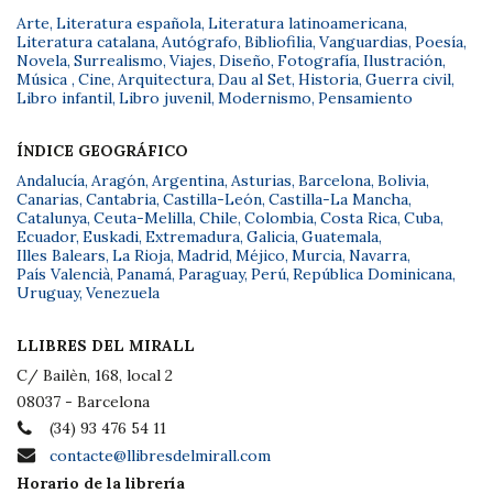
Arte
,
Literatura española
,
Literatura latinoamericana
,
Literatura catalana
,
Autógrafo
,
Bibliofilia
,
Vanguardias
,
Poesía
,
Novela
,
Surrealismo
,
Viajes
,
Diseño
,
Fotografía
,
Ilustración
,
Música
,
Cine
,
Arquitectura
,
Dau al Set
,
Historia
,
Guerra civil
,
Libro infantil
,
Libro juvenil
,
Modernismo
,
Pensamiento
ÍNDICE GEOGRÁFICO
Andalucía
,
Aragón
,
Argentina
,
Asturias
,
Barcelona
,
Bolivia
,
Canarias
,
Cantabria
,
Castilla-León
,
Castilla-La Mancha
,
Catalunya
,
Ceuta-Melilla
,
Chile
,
Colombia
,
Costa Rica
,
Cuba
,
Ecuador
,
Euskadi
,
Extremadura
,
Galicia
,
Guatemala
,
Illes Balears
,
La Rioja
,
Madrid
,
Méjico
,
Murcia
,
Navarra
,
País Valencià
,
Panamá
,
Paraguay
,
Perú
,
República Dominicana
,
Uruguay
,
Venezuela
LLIBRES DEL MIRALL
C/ Bailèn, 168, local 2
08037 - Barcelona
(34) 93 476 54 11
contacte@llibresdelmirall.com
Horario de la librería