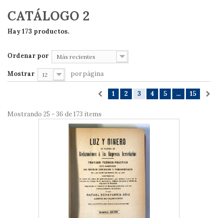
CATÁLOGO 2
Hay 173 productos.
Ordenar por
Más recientes
Mostrar
por página
12
1
2
3
4
5
...
15
Mostrando 25 - 36 de 173 items