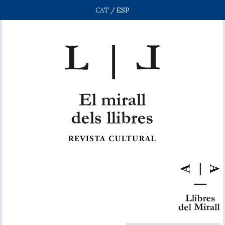
CAT
/
ESP