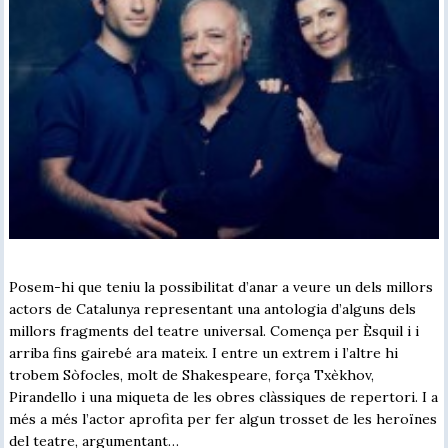
Posem-hi que teniu la possibilitat d’anar a veure un dels millors
actors de Catalunya representant una antologia d’alguns dels
millors fragments del teatre universal. Comença per Èsquil i i
arriba fins gairebé ara mateix. I entre un extrem i l’altre hi
trobem Sòfocles, molt de Shakespeare, força Txèkhov,
Pirandello i una miqueta de les obres clàssiques de repertori. I a
més a més l’actor aprofita per fer algun trosset de les heroïnes
del teatre, argumentant…