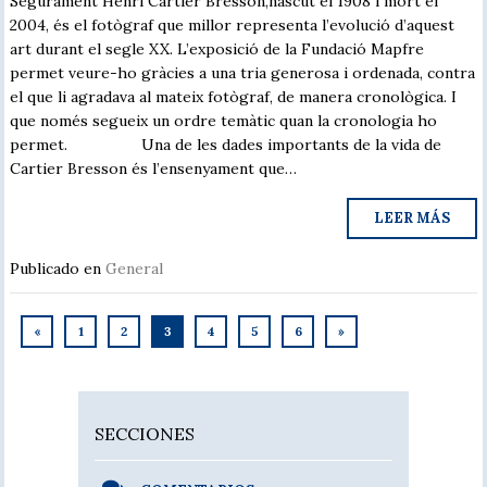
Segurament Henri Cartier Bresson,nascut el 1908 i mort el
2004, és el fotògraf que millor representa l’evolució d’aquest
art durant el segle XX. L’exposició de la Fundació Mapfre
permet veure-ho gràcies a una tria generosa i ordenada, contra
el que li agradava al mateix fotògraf, de manera cronològica. I
que només segueix un ordre temàtic quan la cronologia ho
permet. Una de les dades importants de la vida de
Cartier Bresson és l’ensenyament que…
LEER MÁS
Publicado en
General
«
1
2
3
4
5
6
»
SECCIONES