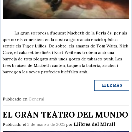
La gran sorpresa d’aquest Macbeth de la Perla és, per als
que no els coneixíem en la nostra ignorancia enciclopédica,
sentir els Tiger Lillies. De sobte, els amants de Tom Waits, Nick
Cave, el cabaret berlinès i Kurt Weil ens trobem amb una
barreja de tots plegats amb unes gotes de tabasco punk. Les
tres bruixes de Macbeth canten, toquen la batería, xisclen i
barregen les seves profecies bicèfales amb…
LEER MÁS
Publicado en
General
EL GRAN TEATRO DEL MUNDO
Llibres del Mirall
Publicado el
3 de marzo de 2025
por