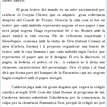
Xavier Albertí.
El gran teatro del mundo és un auto sacramental per
celebrar el Corpus Christi, que va adquirir gran rellevància
després del Concili de Trento. Descriu la vida com si fos un
teatre que cada individu representa segons el seu paper i que
serà jutjat segons l’hagi representat bé o no. Només amb la
mort tindrà la vida eterna. Ple de reflexions espirituals i
filosòfiques, comença amb la visita de Déu (Antoni Comas) al
món (Carlota Gavino) i li proposa organitzar una funció de
teatre amb la raça humana i que cada individu sigui l’actor que
representa el paper que se li designa. El rei, la discreció, el
pagès, la bellesa, el pobre, el ric… A cadascú se li dóna uns
elements característics del personatge. Déu el jutja i al final
dirà qui forma part del banquet de la Eucaristia i qui no, segons
hagin complert amb el paper atorgat.
Calderón juga amb els grans dogmes que regien la religió
catòlica al segle XVII. Com diu Lluis Homar al programa de mà,
Carderón intenta substituir l’obediència per la consciencia, la
culpa per la clemència. Humanitza Deu, perquè la religió no pot