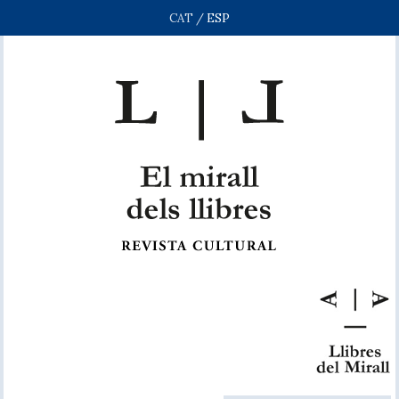
CAT
/
ESP