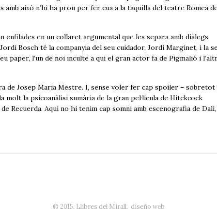
amb això n’hi ha prou per fer cua a la taquilla del teatre Romea d
n enfilades en un collaret argumental que les separa amb diàlegs
 Jordi Bosch té la companyia del seu cuidador, Jordi Marginet, i la s
u paper, l’un de noi inculte a qui el gran actor fa de Pigmalió i l’alt
a de Josep Maria Mestre. I, sense voler fer cap spoiler – sobretot 
molt la psicoanàlisi sumària de la gran pel·lícula de Hitckcock
de Recuerda. Aquí no hi tenim cap somni amb escenografia de Dalí
© 2015. Llibres del Mirall.
diseño web