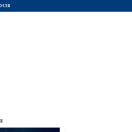
DUIR
ll