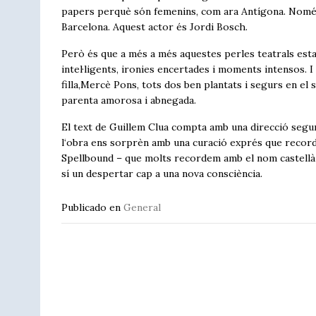
papers perquè són femenins, com ara Antígona. Només 
Barcelona. Aquest actor és Jordi Bosch.
Però és que a més a més aquestes perles teatrals esta
intel·ligents, ironies encertades i moments intensos. I
filla,Mercè Pons, tots dos ben plantats i segurs en el se
parenta amorosa i abnegada.
El text de Guillem Clua compta amb una direcció segur
l‘obra ens sorprèn amb una curació exprés que recorda 
Spellbound – que molts recordem amb el nom castellà 
sí un despertar cap a una nova consciència.
Publicado en
General