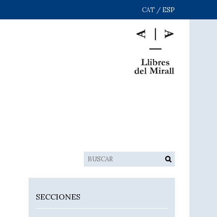
CAT
/
ESP
SECCIONES