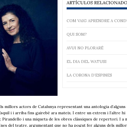
ARTÍCULOS RELACIONAD
COM VAIG APRENDRE A COND
QUI SOM?
AVUI NO PLORARÉ
EL DIA DEL WATUSI
LA CORONA D’ESPINES
els millors actors de Catalunya representant una antologia d’alguns 
il i i arriba fins gairebé ara mateix. I entre un extrem i l’altre hi
Pirandello i una miqueta de les obres clàssiques de repertori. I a 
oïnes del teatre, argumentant que no ha pogut fer alguns dels millo