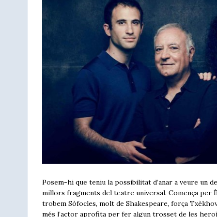
Posem-hi que teniu la possibilitat d’anar a veure un d
millors fragments del teatre universal. Comença per Èsqu
trobem Sòfocles, molt de Shakespeare, força Txèkhov, 
més l’actor aprofita per fer algun trosset de les her