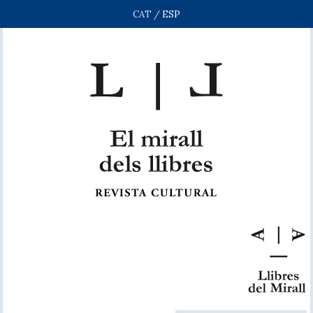
CAT
/
ESP