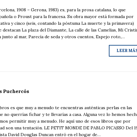
elona, 1908 – Gerona, 1983) es, para la prosa catalana, lo que
pañola o Proust para la francesa. Su obra mayor está formada por
rativa y cinco (seis, contando la póstuma La muerte y la primavera)
e destacan La plaza del Diamante, La calle de las Camelias, Mi Cristi
n junto al mar, Parecía de seda y otros cuentos, Espejo roto,…
LEER MÁ
s Puchercós
ibros es que muy a menudo te encuentras auténticas perlas en las
e no querrías fichar y te llevarías a casa. Alguna vez lo hemos hech
mos permitir muy a menudo. He aquí uno de esos libros que por
idad son una tentación. LE PETIT MONDE DE PABLO PICASSO Del 1
dista David Douglas Duncan entró en el hogar de…