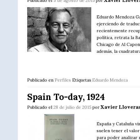
Xavier Llover
Publicado el
5 de agosto de 2015
por
Eduardo Mendoza Garr
ejerciendo de traduc
recientemente recupe
política, retrata la 
Chicago de Al Capon
además, la cuadratur
Publicado en
Perfiles
Etiquetas
Eduardo Mendoza
Spain To-day, 1924
Xavier Llovera
Publicado el
28 de julio de 2015
por
España y Cataluña vi
suelen tener el valor
para poder analizar 