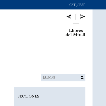
CAT
/
ESP
SECCIONES