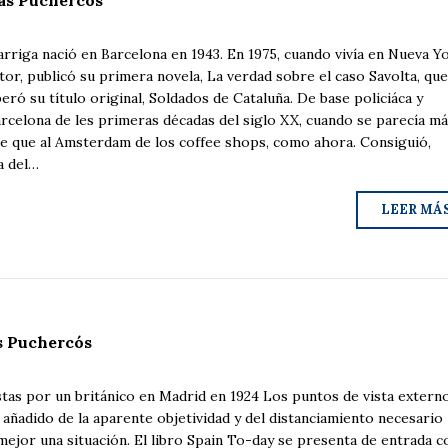
as Puchercós
iga nació en Barcelona en 1943. En 1975, cuando vivía en Nueva Y
tor, publicó su primera novela, La verdad sobre el caso Savolta, qu
ró su título original, Soldados de Cataluña. De base policiáca y
Barcelona de les primeras décadas del siglo XX, cuando se parecía má
e que al Amsterdam de los coffee shops, como ahora. Consiguió,
a del…
LEER MÁ
s Puchercós
stas por un británico en Madrid en 1924 Los puntos de vista extern
 añadido de la aparente objetividad y del distanciamiento necesario
mejor una situación. El libro Spain To-day se presenta de entrada 