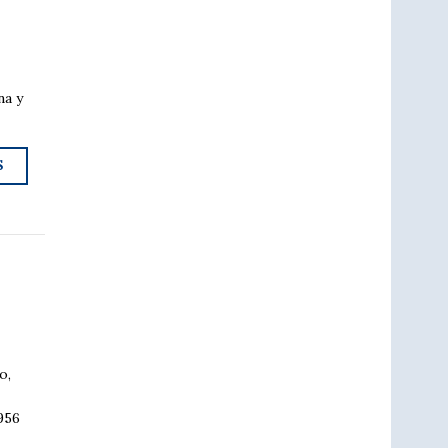
na y
S
o,
956