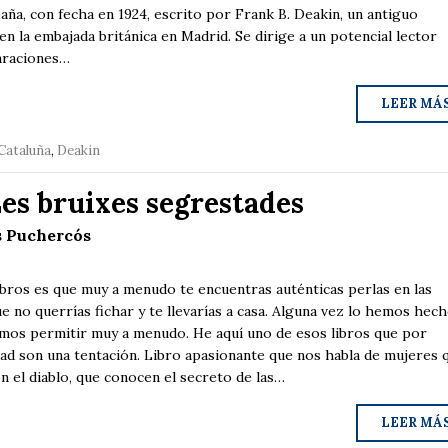
paña, con fecha en 1924, escrito por Frank B. Deakin, un antiguo
n la embajada británica en Madrid. Se dirige a un potencial lector
paraciones…
LEER MÁ
Cataluña
,
Deakin
Les bruixes segrestades
s Puchercós
ibros es que muy a menudo te encuentras auténticas perlas en las
e no querrías fichar y te llevarías a casa. Alguna vez lo hemos hech
mos permitir muy a menudo. He aquí uno de esos libros que por
dad son una tentación. Libro apasionante que nos habla de mujeres 
on el diablo, que conocen el secreto de las…
LEER MÁ