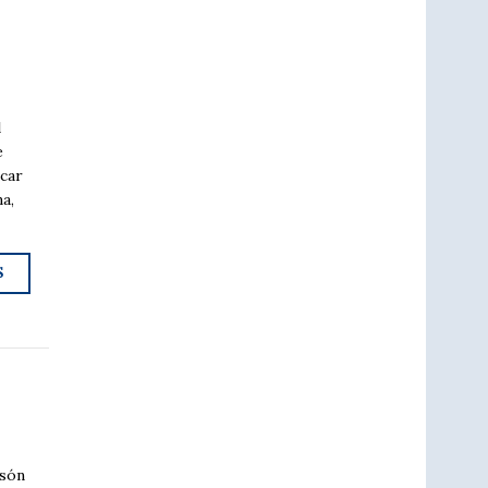
l
e
icar
ma,
S
 són