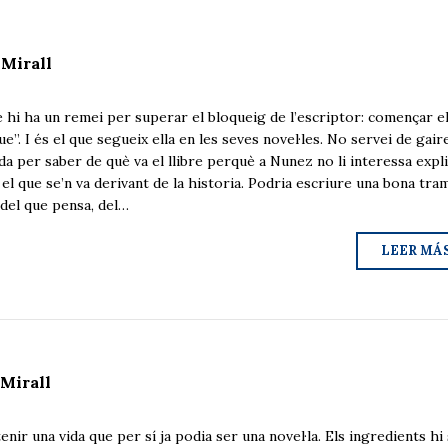
 Mirall
 hi ha un remei per superar el bloqueig de l’escriptor: començar e
e”. I és el que segueix ella en les seves novel·les. No servei de gair
da per saber de què va el llibre perquè a Nunez no li interessa expl
 el que se’n va derivant de la historia. Podria escriure una bona tra
 del que pensa, del…
LEER MÁ
 Mirall
ir una vida que per sí ja podia ser una novel·la. Els ingredients hi