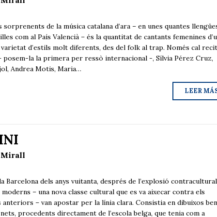
 Mirall
 sorprenents de la música catalana d’ara – en unes quantes llengües
s illes com al País Valencià – és la quantitat de cantants femenines d’
 varietat d’estils molt diferents, des del folk al trap. Només cal reci
– posem-la la primera per ressò internacional -, Sílvia Pérez Cruz,
ujol, Andrea Motis, Maria…
LEER MÁ
INI
 Mirall
a Barcelona dels anys vuitanta, després de l’explosió contracultura
s moderns – una nova classe cultural que es va aixecar contra els
 anteriors – van apostar per la línia clara. Consistia en dibuixos be
s, nets, procedents directament de l’escola belga, que tenia com a