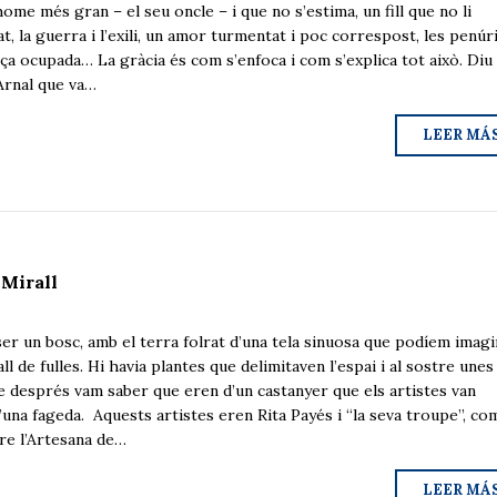
ome més gran – el seu oncle – i que no s’estima, un fill que no li
at, la guerra i l’exili, un amor turmentat i poc correspost, les penúr
nça ocupada… La gràcia és com s’enfoca i com s’explica tot això. Diu
Arnal que va…
LEER MÁ
 Mirall
 un bosc, amb el terra folrat d’una tela sinuosa que podíem imagi
l de fulles. Hi havia plantes que delimitaven l’espai i al sostre unes
 després vam saber que eren d’un castanyer que els artistes van
’una fageda. Aquests artistes eren Rita Payés i “la seva troupe”, co
e l’Artesana de…
LEER MÁ