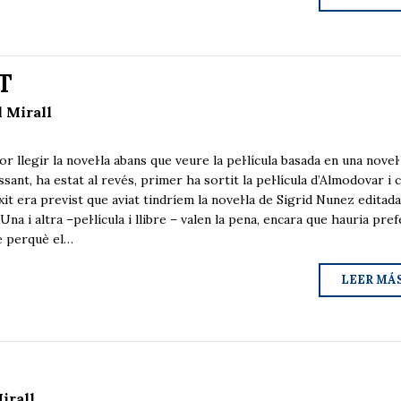
T
l Mirall
legir la novel·la abans que veure la pel·lícula basada en una novel·
sant, ha estat al revés, primer ha sortit la pel·lícula d’Almodovar i
xit era previst que aviat tindríem la novel·la de Sigrid Nunez editad
 Una i altra –pel·lícula i llibre – valen la pena, encara que hauria pref
re perquè el…
LEER MÁ
irall