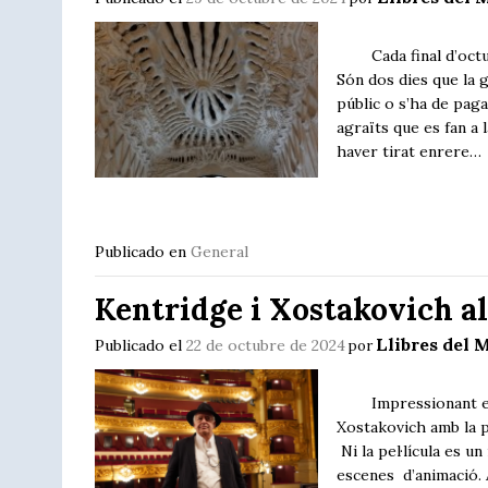
Cada final d’octubre
Són dos dies que la 
públic o s’ha de pag
agraïts que es fan a 
haver tirat enrere…
Publicado en
General
Kentridge i Xostakovich al
Llibres del M
Publicado el
22 de octubre de 2024
por
Impressionant els 8
Xostakovich amb la p
Ni la pel·lícula es 
escenes d’animació. A