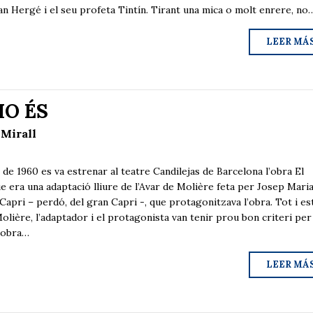
ran Hergé i el seu profeta Tintín. Tirant una mica o molt enrere, no
LEER MÁ
HO ÉS
 Mirall
960 es va estrenar al teatre Candilejas de Barcelona l’obra El
 era una adaptació lliure de l’Avar de Molière feta per Josep Mari
Capri – perdó, del gran Capri -, que protagonitzava l’obra. Tot i es
olière, l’adaptador i el protagonista van tenir prou bon criteri per
l’obra…
LEER MÁ