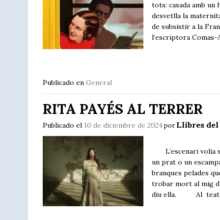
tots: casada amb un h
desvetlla la maternit
de subsistir a la Fra
l’escriptora Comas-
Publicado en
General
RITA PAYÉS AL TERRER
Llibres del
Publicado el
10 de diciembre de 2024
por
L’escenari volia ser
un prat o un escampal
branques pelades que
trobar mort al mig d
diu ella. Al teatr