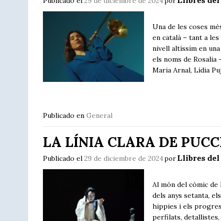
Llibres del
Publicado el
29 de diciembre de 2024
por
Una de les coses més
en català – tant a le
nivell altíssim en una
els noms de Rosalia 
Maria Arnal, Lídia P
Publicado en
General
LA LÍNIA CLARA DE PUCC
Llibres del
Publicado el
29 de diciembre de 2024
por
Al món del còmic de l
dels anys setanta, el
hippies i els progres
perfilats, detalliste