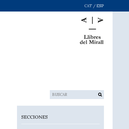
CAT
/
ESP
SECCIONES