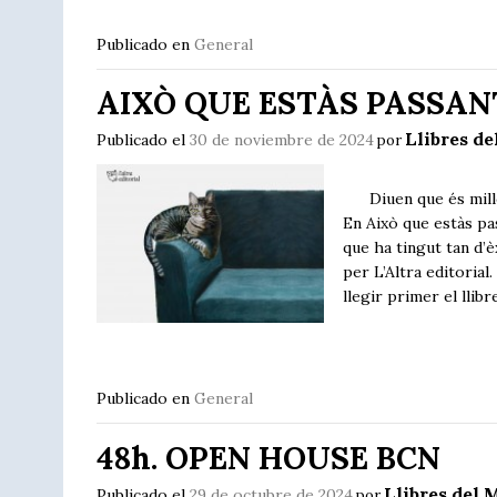
Publicado en
General
AIXÒ QUE ESTÀS PASSAN
Llibres de
Publicado el
30 de noviembre de 2024
por
Diuen que és millor l
En Això que estàs pas
que ha tingut tan d’è
per L’Altra editorial.
llegir primer el llib
Publicado en
General
48h. OPEN HOUSE BCN
Llibres del M
Publicado el
29 de octubre de 2024
por