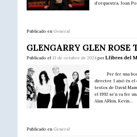
d’orquestra, Joan P
Publicado en
General
GLENGARRY GLEN ROSE 
Llibres del M
Publicado el
13 de octubre de 2024
por
Per fer una bona ob
director. I això és 
textos de David Mame
el 1992 se’n va fer u
Alan ARkin, Kevin…
Publicado en
General