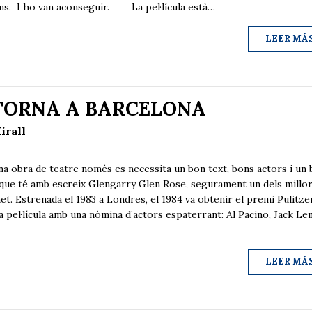
ons. I ho van aconseguir. La pel·lícula està…
LEER MÁ
TORNA A BARCELONA
irall
ra de teatre només es necessita un bon text, bons actors i un 
el que té amb escreix Glengarry Glen Rose, segurament un dels millo
t. Estrenada el 1983 a Londres, el 1984 va obtenir el premi Pulitzer
na pel·lícula amb una nòmina d’actors espaterrant: Al Pacino, Jack Le
LEER MÁ