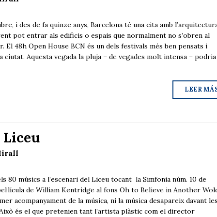
, i des de fa quinze anys, Barcelona té una cita amb l’arquitectura
gent pot entrar als edificis o espais que normalment no s’obren al
ar. El 48h Open House BCN és un dels festivals més ben pensats i
la ciutat. Aquesta vegada la pluja – de vegades molt intensa – podria
LEER MÁ
 Liceu
irall
0 músics a l’escenari del Liceu tocant la Simfonia núm. 10 de
el·lícula de William Kentridge al fons Oh to Believe in Another Wol
un mer acompanyament de la música, ni la música desapareix davant le
ixò és el que pretenien tant l’artista plàstic com el director