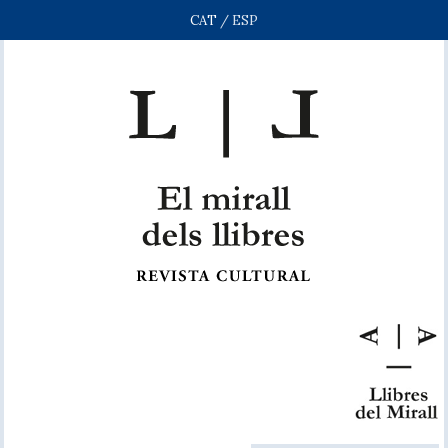
CAT
/
ESP