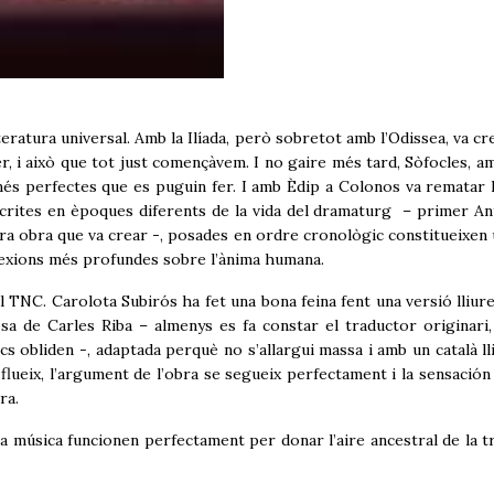
tura universal. Amb la Ilíada, però sobretot amb l’Odissea, va cr
r, i això que tot just començàvem. I no gaire més tard, Sòfocles, a
més perfectes que es puguin fer. I amb Èdip a Colonos va rematar l
Escrites en èpoques diferents de la vida del dramaturg – primer An
era obra que va crear -, posades en ordre cronològic constitueixen 
lexions més profundes sobre l’ànima humana.
Carolota Subirós ha fet una bona feina fent una versió lliure
sa de Carles Riba – almenys es fa constar el traductor originari,
cs obliden -, adaptada perquè no s’allargui massa i amb un català ll
t flueix, l’argument de l’obra se segueix perfectament i la sensación
ra.
sica funcionen perfectament per donar l’aire ancestral de la t