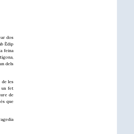
ear dos
mb Èdip
a feina
tígona,
un dels
 de les
 un fet
iure de
 és que
ragedia