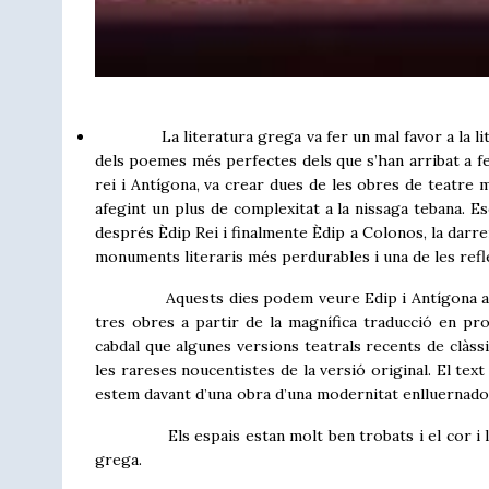
La literatura grega va fer un mal favor a la litera
dels poemes més perfectes dels que s’han arribat a fe
rei i Antígona, va crear dues de les obres de teatre 
afegint un plus de complexitat a la nissaga tebana. 
després Èdip Rei i finalmente Èdip a Colonos, la darr
monuments literaris més perdurables i una de les ref
Aquests dies podem veure Edip i Antígona al TNC. 
tres obres a partir de la magnífica traducció en pro
cabdal que algunes versions teatrals recents de clàssi
les rareses noucentistes de la versió original. El tex
estem davant d’una obra d’una modernitat enlluernado
Els espais estan molt ben trobats i el cor i la mú
grega.