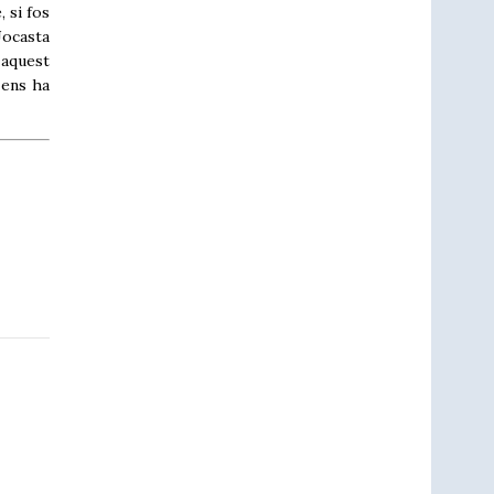
 si fos
Jocasta
 aquest
 ens ha