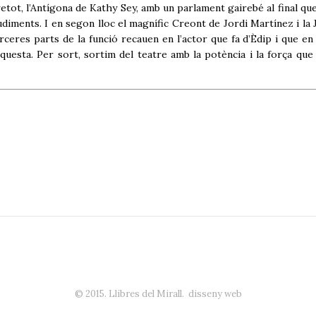
, l’Antígona de Kathy Sey, amb un parlament gairebé al final que,
diments. I en segon lloc el magnífic Creont de Jordi Martínez i la 
ceres parts de la funció recauen en l’actor que fa d’Èdip i que en
questa. Per sort, sortim del teatre amb la potència i la força que
© 2015. Llibres del Mirall.
disseny web