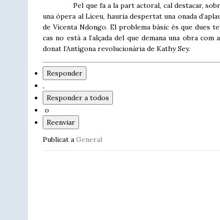
Pel que fa a la part actoral, cal destacar, sobretot
una òpera al Liceu, hauria despertat una onada d’aplau
de Vicenta Ndongo. El problema bàsic és que dues ter
cas no està a l’alçada del que demana una obra com a
donat l’Antígona revolucionària de Kathy Sey.
Responder
,
Responder a todos
o
Reenviar
Publicat a
General