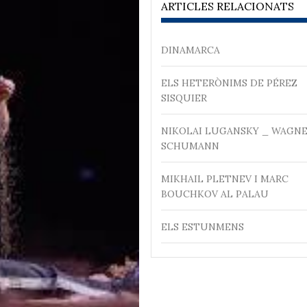
ARTICLES RELACIONATS
DINAMARCA
ELS HETERÒNIMS DE PÉREZ
SISQUIER
NIKOLAI LUGANSKY _ WAGNE
SCHUMANN
MIKHAIL PLETNEV I MARC
BOUCHKOV AL PALAU
ELS ESTUNMENS